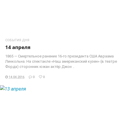
СОБЫТИЯ ДНЯ
14 апреля
1865 — Смертельное ранение 16-го президента США Авраама
Линкольна. На спектакле «Наш американский кузен» (в театре
Форда) сторонник южан актёр Джон ..
14.04.2016
0
0
ЧИТАТЬ ДАЛЕЕ