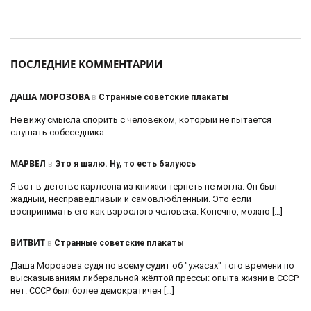
ПОСЛЕДНИЕ КОММЕНТАРИИ
ДАША МОРОЗОВА
в
Странные советские плакаты
Не вижу смысла спорить с человеком, который не пытается
слушать собеседника.
МАРВЕЛ
в
Это я шалю. Ну, то есть балуюсь
Я вот в детстве карлсона из книжки терпеть не могла. Он был
жадный, несправедливый и самовлюбленный. Это если
воспринимать его как взрослого человека. Конечно, можно […]
ВИТВИТ
в
Странные советские плакаты
Даша Морозова судя по всему судит об "ужасах" того времени по
высказываниям либеральной жёлтой прессы: опыта жизни в СССР
нет. СССР был более демократичен […]