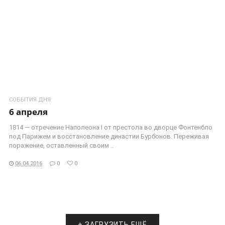
СОБЫТИЯ ДНЯ
6 апреля
1814 — отречение Наполеона I от престола во дворце Фонтенбло
под Парижем и восстановление династии Бурбонов. Переживая
поражение, оставленный своим ..
06.04.2016
0
0
+ ЗАГРУЗИТЬ ЕЩЁ