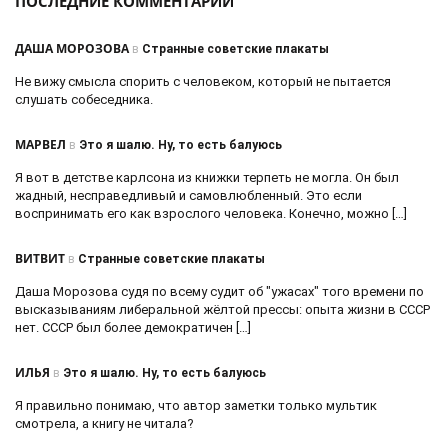
ПОСЛЕДНИЕ КОММЕНТАРИИ
ДАША МОРОЗОВА
в
Странные советские плакаты
Не вижу смысла спорить с человеком, который не пытается
слушать собеседника.
МАРВЕЛ
в
Это я шалю. Ну, то есть балуюсь
Я вот в детстве карлсона из книжки терпеть не могла. Он был
жадный, несправедливый и самовлюбленный. Это если
воспринимать его как взрослого человека. Конечно, можно […]
ВИТВИТ
в
Странные советские плакаты
Даша Морозова судя по всему судит об "ужасах" того времени по
высказываниям либеральной жёлтой прессы: опыта жизни в СССР
нет. СССР был более демократичен […]
ИЛЬЯ
в
Это я шалю. Ну, то есть балуюсь
Я правильно понимаю, что автор заметки только мультик
смотрела, а книгу не читала?