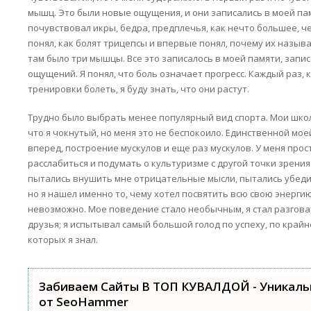
мышц. Это были новые ощущения, и они записались в моей па
почувствовал икры, бедра, предплечья, как нечто большее, че
понял, как болят трицепсы и впервые понял, почему их назы
там было три мышцы. Все это записалось в моей памяти, зап
ощущений. Я понял, что боль означает прогресс. Каждый раз,
тренировки болеть, я буду знать, что они растут.
Трудно было выбрать менее популярный вид спорта. Мои шк
что я чокнутый, но меня это не беспокоило. Единственной мо
вперед, построение мускулов и еще раз мускулов. У меня про
расслабиться и подумать о культуризме с другой точки зрения
пытались внушить мне отрицательные мысли, пытались убедит
но я нашел именно то, чему хотел посвятить всю свою энерги
невозможно. Мое поведение стало необычным, я стал разгова
друзья; я испытывал самый большой голод по успеху, по крайн
которых я знал.
Забиваем Сайты В ТОП КУВАЛДОЙ - Уникал
от SeoHammer