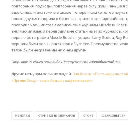
повторения, подходы, повторения через силу, жим. Раньше я с
вдалбливали анатомию в школе, теперь я сам хотел ее изучать
новые друзья говорили о бицепсах, трицепсах, широчайших, т
проводил часы, листая американские журналы Muscle Builder и M
английский язык и переводил мне статьи из этих журналов, ко
первые фотографии Muscle Beach, я увидел Larry Scott-a, Ray Rou
журналы были полны рассказов об успехе. Преимущества чел
телом были несравнимы ни с чем другим.
Отрывок из книги Арнольда Шварценеггера «Автобиография».
Другие мемуары великих людей:
Эли Визель: «Пусть мир узнает о
«Премия Оскар – самое большое надувательство».
МЕМУАРЫ
ОТРЫВКИ ИЗ МЕМУАРОВ
СПОРТ
ШВАРЦЕНЕГГЕР