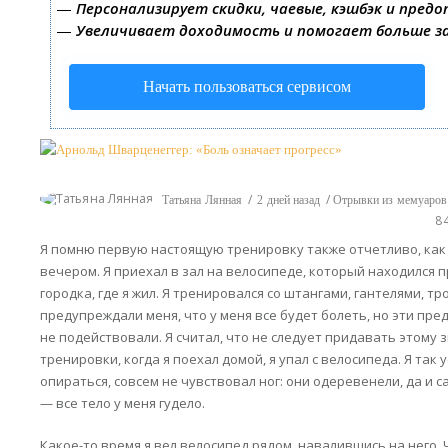
—
Персонализирует скидки, чаевые, кэшбэк и пред
—
Увеличивает доходимость и помогает больше 
Начать пользоваться сервисом
Татьяна Лянная
2 дней назад
Отрывки из мемуаров
8
Я помню первую настоящую тренировку также отчетливо, как
вечером. Я приехал в зал на велосипеде, который находился 
городка, где я жил. Я тренировался со штангами, гантелями, 
предупреждали меня, что у меня все будет болеть, но эти пр
не подействовали. Я считал, что не следует придавать этому з
тренировки, когда я поехал домой, я упал с велосипеда. Я так у
опираться, совсем не чувствовал ног: они одеревенели, да и с
— все тело у меня гудело.
Какое-то время я вел велосипед рядом, навалившись на него.