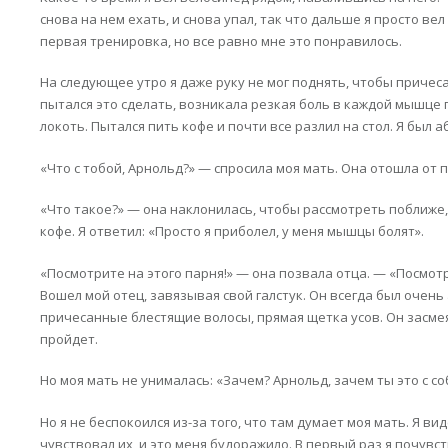
снова на нем ехать, и снова упал, так что дальше я просто вел
первая тренировка, но все равно мне это понравилось.
На следующее утро я даже руку не мог поднять, чтобы причеса
пытался это сделать, возникала резкая боль в каждой мышце пл
локоть. Пытался пить кофе и почти все разлил на стол. Я был
«Что с тобой, Арнольд?» — спросила моя мать. Она отошла от 
«Что такое?» — она наклонилась, чтобы рассмотреть поближе
кофе. Я ответил: «Просто я приболел, у меня мышцы болят».
«Посмотрите на этого парня!» — она позвала отца. — «Посмотри
Вошел мой отец, завязывая свой галстук. Он всегда был очень
причесанные блестящие волосы, прямая щетка усов. Он засмеял
пройдет.
Но моя мать не унималась: «Зачем? Арнольд, зачем ты это с с
Но я не беспокоился из-за того, что там думает моя мать. Я ви
чувствовал их, и это меня будоражило. В первый раз я почувс