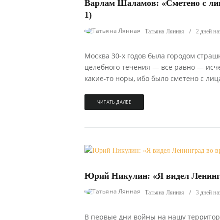
Варлам Шаламов: «Сметено с лиц
1)
Татьяна Лянная
2 дней на
Москва 30-х годов была городом страш
целебного течения — все равно — исчез
какие-то норы, ибо было сметено с лиц
ЧИТАТЬ ДАЛЕЕ
382
0
Юрий Никулин: «Я видел Ленингр
Татьяна Лянная
3 дней на
В первые дни войны на нашу террито