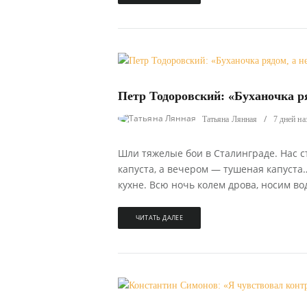
715
0
Петр Тодоровский: «Буханочка ря
Татьяна Лянная
7 дней на
Шли тяжелые бои в Сталинграде. Нас ст
капуста, а вечером — тушеная капуста
кухне. Всю ночь колем дрова, носим вод
ЧИТАТЬ ДАЛЕЕ
497
0