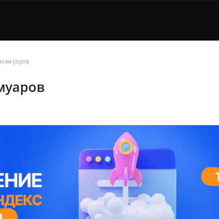
 мемуаров
муаров