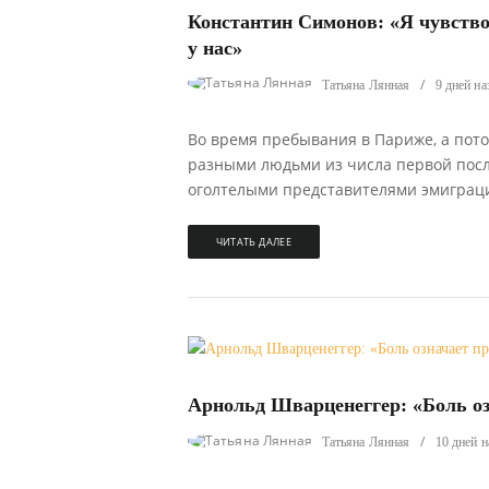
Константин Симонов: «Я чувство
у нас»
Татьяна Лянная
9 дней на
Во время пребывания в Париже, а пото
разными людьми из числа первой пос
оголтелыми представителями эмиграции
ЧИТАТЬ ДАЛЕЕ
968
0
Арнольд Шварценеггер: «Боль оз
Татьяна Лянная
10 дней н