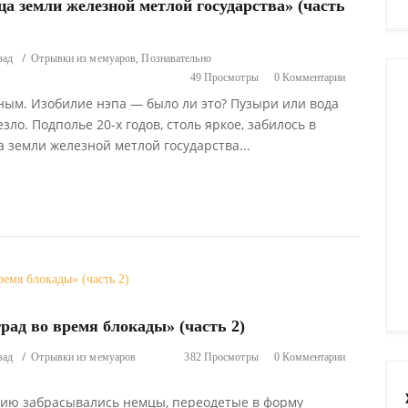
а земли железной метлой государства» (часть
,
зад
Отрывки из мемуаров
Познавательно
49 Просмотры
0 Комментарии
ным. Изобилие нэпа — было ли это? Пузыри или вода
ло. Подполье 20-х годов, столь яркое, забилось в
а земли железной метлой государства...
ад во время блокады» (часть 2)
зад
Отрывки из мемуаров
382 Просмотры
0 Комментарии
рию забрасывались немцы, переодетые в форму