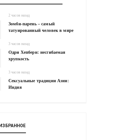
2 часов назад
Зомби-парень – самый
татуированный человек в мире
3 часов назад
Одри Хепберн: несгибаемая
хрупкость
3 часов назад
Сексуальные традиции Азии:
Индия
ИЗБРАННОЕ