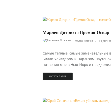
782
0
Марлен Дитрих: «Премия Оскар –
Татьяна Лянная
14 дней н
Самые теплые, самые замечательные в
Билли Уайлдером и Чарльзом Лаутоно
позвонил мне в Нью-Йорк и предложил р
ЧИТАТЬ ДАЛЕЕ
184
0