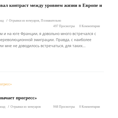
вал контраст между уровнем жизни в Европе и
,
зад
Отрывки из мемуаров
Познавательно
497 Просмотры
0 Комментарии
м и на юге Франции, я довольно много встречался с
лереволюционной эмиграции. Правда, с наиболее
 мне не доводилось встречаться, для таких...
начает прогресс»
азад
Отрывки из мемуаров
968 Просмотры
0 Комментарии