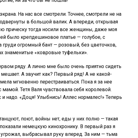
рогие, ни за что бы не пошла!
крана. На нас все смотрели. Точнее, смотрели не на
 подвернуты в большой валик. А впереди, открывая
ую прическу тогда носили все женщины, даже моя
 ней было крепдешиновое платье — голубое, с
 груди огромный бант — розовый, без цветочков,
гах знаменитые «ковровые туфельки».
первом ряду. А лично мне было очень приятно сидеть
е мешает. А звучит как? Первый ряд! А не какой-
умела мгновенно перестраиваться. Пока я за нее
с мамой. Тетя Валя чувствовала себя королевой.
к и надо. «Доця! Улыбнись! Аллес нормалес!» Теперь
танцуют, поют, войны нет, еды у них полно — такая
показали немецкую кинохронику. В первый раз я
, угрожал, выбрасывал руку вперед. За ним — тьма