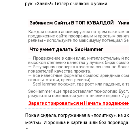
рук: «Хайль!» Гитлер с челкой, с усами.
Забиваем Сайты В ТОП КУВАЛДОЙ - Уни
Каждая ссылка анализируется по трем пакетам о
продвижение сайта прозрачным и простым занятие
релизы - используйте по максимуму потенциал S
Что умеет делать SeoHammer
— Продвижение в один клик, интеллектуальный п
высокой степенью качества у лучших бирж ссыло
— Регулярная проверка качества ссылок по боле
показателей качества проекта.
— Все известные форматы ссылок: арендные ссыл
отзывы, статьи, пресс-релизы).
— SeoHammer покажет, где рост или падение, а т
SeoHammer еще предоставляет технологию
Буст
результаты появляются уже в течение первых 7 д
Зарегистрироваться и Начать продвиже
Пока я сидела, погруженная в «политику», на 
мечты». И хроника и картина шли без перевода