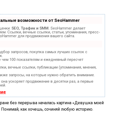
кальные возможности от SeoHammer
ценки:
SEO, Трафик и SMM.
SeoHammer делает
м. Ссылки, вечные ссылки, статьи, упоминания, пресс-
eoHammer для продвижения вашего сайта.
одбор запросов, покупка самых лучших ссылок с
к.
е чем 100 показателям и ежедневный пересчет
ки, вечные ссылки, публикации (упоминания, мнения,
акже запросы, на которые нужно обратить внимание.
, она ускоряет продвижение в десятки раз, а первые
ней.
ние
экране без перерыва началась картина «Девушка моей
. Понимай, как хочешь, сочиняй любую историю.