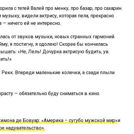
ла с тетей Валей про менку, про базар, про сахарин.
музыку, видели актрису, которая пела, прекрасно
 — ничего ей не интересно.
ась от звуков музыки, новых странных гармоний.
му, я постигну, я одолею! Скорее бы кончилась
лышать: «Не, Лель! Дочурка актрисую будить, ув
ить!»
и Рекк. Впереди маленькие колечки, а сзади плыли
расту — обязательно буду сниматься в кино.
Симона де Бовуар: «Америка – сугубо мужской мир»
и
е надувательство».