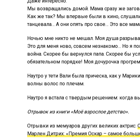
Даже интересно.
Мы возвращались домой. Мама сразу же заговори
Как же так? Мы впервые были в кино, слушали 
танцевала… А они опять про свое… Это все мама
Ночью мне никто не мешал. Моя душа разрывал
Это для меня ново, совсем незнакомо… Но я пой
война. Скорее бы вернулся папа. Скорее бы ус
обязательном порядке! Моя дочурочка прогрем
Наутро у тети Вали была прическа, как у Марик
волны волос по плечам.
Наутро я встала с твердым решением: когда вы
Отрывок из книги «Моё взрослое детство».
Отрывки из мемуаров других великих актрис:
Марлен Дитрих: «Премия Оскар – самое большо