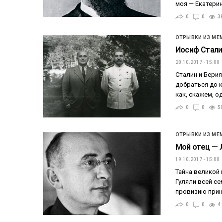
моя — Екатери
0
0
3
ОТРЫВКИ ИЗ МЕ
Иосиф Стали
20.10.2017 - 15:00
Сталин и Берия
добраться до к
как, скажем, о
0
0
5
ОТРЫВКИ ИЗ МЕ
Мой отец — 
19.10.2017 - 15:00
Тайна великой 
Гуляли всей се
провизию прино
0
0
4