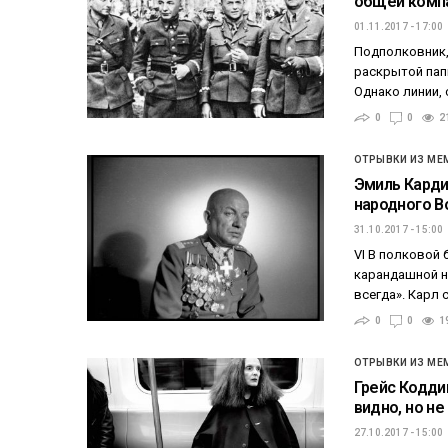
общей компа
01.11.2017 - 17:00
Подполковник, 
раскрытой папк
Однако линии,
0
0
2
ОТРЫВКИ ИЗ МЕ
Эмиль Карди
народного В
31.10.2017 - 15:00
VI В полковой
карандашной на
всегда». Карл
0
0
1
ОТРЫВКИ ИЗ МЕ
Грейс Кодди
видно, но н
27.10.2017 - 15:00