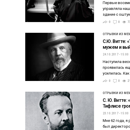
Первые восемн
управляла наш
здание с ошту
0
0
7
ОТРЫВКИ ИЗ МЕ
С.Ю. Витте: 
мужем и вый
24.10.2017 - 15:00
Наступила весн
проявилась еще
усилилась. Как
0
0
2
ОТРЫВКИ ИЗ МЕ
С. Ю. Витте:
Тифлисе гр
23.10.2017 - 15:00
Mне 62 года, я
был директоро