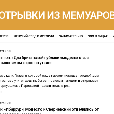
ОТРЫВКИ ИЗ МЕМУАРО
ЛЕРЕИ
ЖЕНСКИЙ СЛЕД В ИСТОРИИ
ЗАНИМАТЕЛЬНО
ЗЛО В ЛИЦАХ
МУАРОВ
нгтон: «Для британской публики «модель» стала
 синонимом «проститутки»»
модели. Глава, в которой наша героиня покидает родной дом,
, заново учится ходить, бегает по лесам нагишом и открывает
 Вернувшись с Парижской недели моды в ре…
15
МУАРОВ
н: «Ибаррури, Модесто и Сверчевский отделялись от