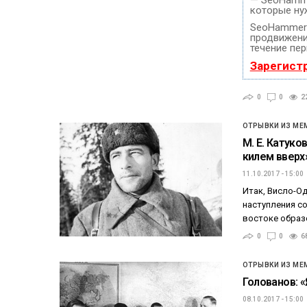
которые ну
SeoHammer 
продвижение
течение пер
Зарегист
0
0
2
ОТРЫВКИ ИЗ МЕ
М. Е. Катук
килем вверх
11.10.2017 - 15:00
Итак, Висло-О
наступления с
востоке образ
0
0
6
ОТРЫВКИ ИЗ МЕ
Голованов: 
08.10.2017 - 15:00