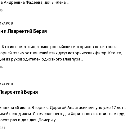
на Андреевна Фадеева, дочь члена …
85
МУАРОВ
н и Лаврентий Берия
. Кто из советских, а ныне российских историков не пытался
орней взаимоотношений этих двух исторических фигур. Кто-то,
дин из руководителей одиозного Главпура…
06
МУАРОВ
Лаврентий Берия
княгини «5 июня. Вторник. Дорогой Анастасии минуло уже 17 лет…
мьей перед чаем. Со вчерашнего дня Харитонов готовит нам еду,
сят раз в два дня. Дочери у…
 931