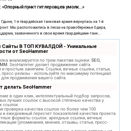
в: «Опорный пункт гитлеровцев умолк…»
 Гдыне, 1-я гвардейская танковая армия вернулась на 1-й
ронт. Мы расположились в лесах на правобережье Одера,
цдарма, захваченного в свое время гвардейцами-танк…
 Сайты В ТОП КУВАЛДОЙ - Уникальные
ости от SeoHammer
лка анализируется по трем пакетам оценки:
SEO,
SMM.
SeoHammer делает продвижение сайта
и простым занятием. Ссылки, вечные ссылки, статьи,
, пресс-релизы - используйте по максимуму потенциал
для продвижения вашего сайта.
ет делать SeoHammer
ние в один клик, интеллектуальный подбор запросов,
мых лучших ссылок с высокой степенью качества у
ж ссылок.
ая проверка качества ссылок по более чем 100
м и ежедневный пересчет показателей качества проекта.
стные форматы ссылок: арендные ссылки, вечные
ликации (упоминания, мнения, отзывы, статьи, пресс-
 покажет, где рост или падение, а также запросы, на