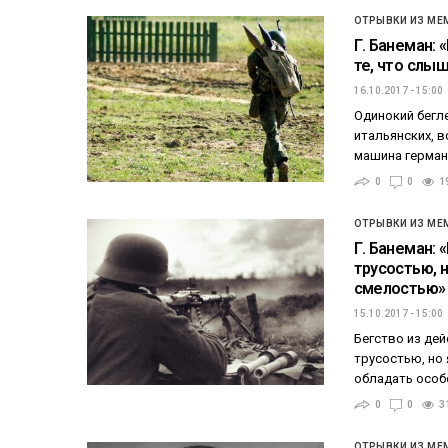
ОТРЫВКИ ИЗ МЕ
Г. Банеман: 
те, что слы
16.10.2017 - 15:00
Одинокий бегл
итальянских, 
машина герман
0
0
1
ОТРЫВКИ ИЗ МЕ
Г. Банеман:
трусостью, 
смелостью»
15.10.2017 - 15:00
Бегство из дей
трусостью, но 
обладать особ
0
0
3
ОТРЫВКИ ИЗ МЕ