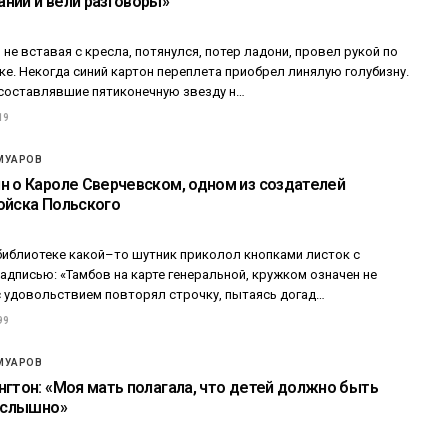
нии и вели разговоры»
не вставая с кресла, потянулся, потер ладони, провел рукой по
е. Некогда синий картон переплета приобрел линялую голубизну.
 составлявшие пятиконечную звезду н…
19
МУАРОВ
н о Кароле Сверчевском, одном из создателей
ойска Польского
 библиотеке какой–то шутник приколол кнопками листок с
дписью: «Тамбов на карте генеральной, кружком означен не
 с удовольствием повторял строчку, пытаясь догад…
99
МУАРОВ
нгтон: «Моя мать полагала, что детей должно быть
е слышно»