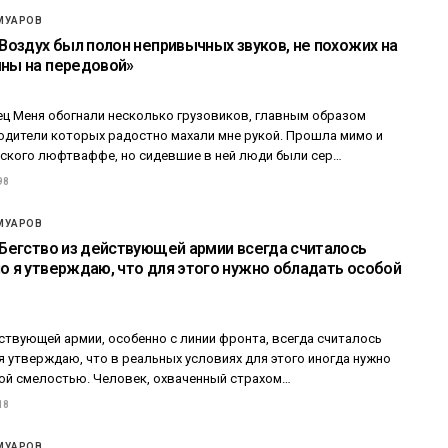
МУАРОВ
«Воздух был полон непривычных звуков, не похожих на
шны на передовой»
ец Меня обогнали несколько грузовиков, главным образом
водители которых радостно махали мне рукой. Прошла мимо и
ского люфтваффе, но сидевшие в ней люди были сер…
98
МУАРОВ
 «Бегство из действующей армии всегда считалось
но я утверждаю, что для этого нужно обладать особой
ствующей армии, особенно с линии фронта, всегда считалось
я утверждаю, что в реальных условиях для этого иногда нужно
ой смелостью. Человек, охваченный страхом…
18
МУАРОВ