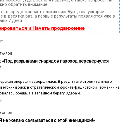
жно обратить внимание.
еще предоставляет технологию
Буст
, она ускоряет
 в десятки раз, а первые результаты появляются уже в
вых 7 дней.
рироваться и Начать продвижение
22
МУАРОВ
ов: «Под разрывами снарядов пароход перевернулся
»
дерская операция завершилась. В результате стремительного
оветских войск в стратегическом фронте фашистской Германии на
овалась брешь. На западном берегу Одера н…
81
МУАРОВ
«Я не желаю связываться с этой женщиной!»