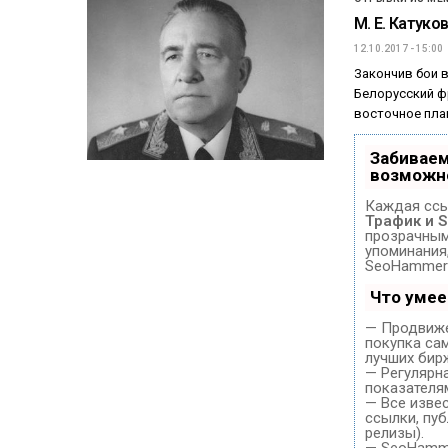
М. Е. Катуко
12.10.2017 - 15:00
Закончив бои в
Белорусский ф
восточное пла
Забиваем
возможн
Каждая ссы
Трафик и 
прозрачным 
упоминания
SeoHammer 
Что уме
— Продвиже
покупка са
лучших бир
— Регулярн
показателя
— Все изве
ссылки, пуб
релизы).
— SeoHammer