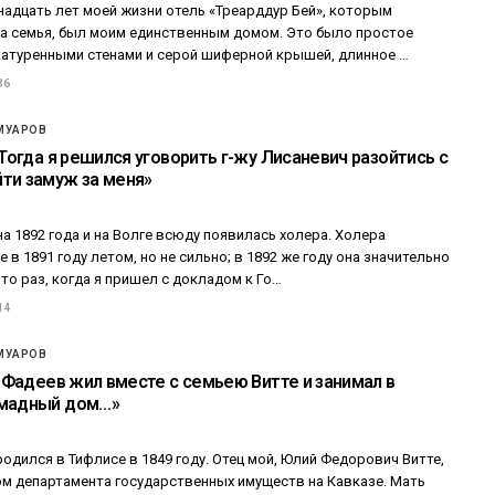
адцать лет моей жизни отель «Треарддур Бей», которым
а семья, был моим единственным домом. Это было простое
катуренными стенами и серой шиферной крышей, длинное …
36
МУАРОВ
«Тогда я решился уговорить г-жу Лисаневич разойтись с
ти замуж за меня»
а 1892 года и на Волге всюду появилась холера. Холера
 в 1891 году летом, но не сильно; в 1892 же году она значительно
 то раз, когда я пришел с докладом к Го…
14
МУАРОВ
 «Фадеев жил вместе с семьею Витте и занимал в
омадный дом…»
 родился в Тифлисе в 1849 году. Отец мой, Юлий Федорович Витте,
м департамента государственных имуществ на Кавказе. Мать