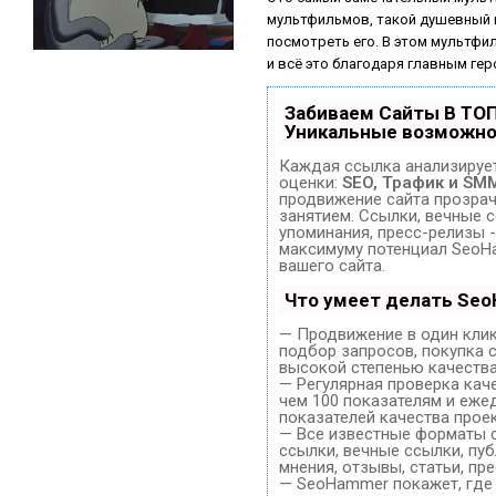
мультфильмов, такой душевный 
посмотреть его. В этом мультф
и всё это благодаря главным ге
Забиваем Сайты В ТО
Уникальные возможно
Каждая ссылка анализирует
оценки:
SEO, Трафик и SM
продвижение сайта прозра
занятием. Ссылки, вечные с
упоминания, пресс-релизы -
максимуму потенциал SeoH
вашего сайта.
Что умеет делать Se
— Продвижение в один клик
подбор запросов, покупка 
высокой степенью качества
— Регулярная проверка кач
чем 100 показателям и еже
показателей качества проек
— Все известные форматы 
ссылки, вечные ссылки, пуб
мнения, отзывы, статьи, пр
— SeoHammer покажет, где 