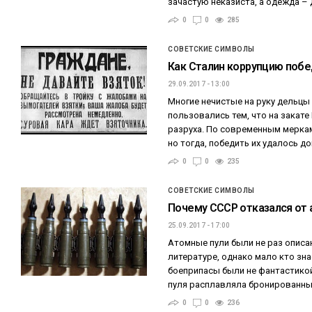
зачастую неказиста, а одежда –
0
0
285
СОВЕТСКИЕ СИМВОЛЫ
Как Сталин коррупцию поб
29.09.2017 - 13:00
Многие нечистые на руку дельцы
пользовались тем, что на закате
разруха. По современным меркам
но тогда, победить их удалось д
0
0
235
СОВЕТСКИЕ СИМВОЛЫ
Почему СССР отказался от
25.09.2017 - 17:00
Атомные пули были не раз описа
литературе, однако мало кто зна
боеприпасы были не фантастикой
пуля расплавляла бронированный
0
0
236