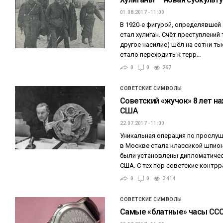
01.08.2017 - 11:00
В 1920-е фигурой, определявшей
стал хулиган. Счёт преступлений 
другое насилие) шёл на сотни ты
стало переходить к терр…
0
0
267
СОВЕТСКИЕ СИМВОЛЫ
Советский «жучок» 8 лет на
США
22.07.2017 - 11:00
Уникальная операция по прослу
в Москве стала классикой шпион
были установлены дипломатичес
США. С тех пор советские контр
0
0
2 414
СОВЕТСКИЕ СИМВОЛЫ
Самые «блатные» часы СС