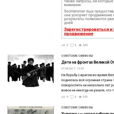
также запросы, на которые
внимание.
SeoHammer еще предостав
она ускоряет продвижение в
результаты появляются уже
дней.
Зарегистрироваться и
продвижение
0
0
342
СОВЕТСКИЕ СИМВОЛЫ
Дети на фронтах Великой О
07.08.2017 - 13:00
На борьбу с врагом во время Ве
поднялась вся огромная страна
повзрослеть на несколько лет ра
вовсе не никогда не узнали, что 
0
0
529
СОВЕТСКИЕ СИМВОЛЫ
Хулиганы — новая субкульт