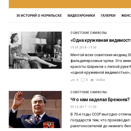
30 ИСТОРИЙ О НОРИЛЬСКЕ
ВИДЕОХРОНИКИ
ГАЛЕРЕИ
ЖЕНС
СОВЕТСКИЕ СИМВОЛЫ
«Одна кружевная видимост
19.09.2018 - 19:00
Мечтой всех советских модниц 3
фильдеперсовые чулки. Это имен
красоты Шариков с легкой руки 
«одной кружевной видимостью»,
0
0
14 554
СОВЕТСКИЕ СИМВОЛЫ
Что нам наделал Брежнев?
05.10.2017 - 11:00
В 70-е годы СССР выгодно отлича
государств тем, что производил 
ракетоносителей до нижнего бел