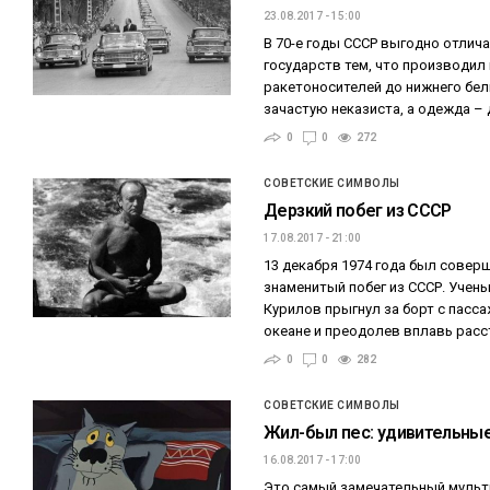
23.08.2017 - 15:00
В 70-е годы СССР выгодно отлича
государств тем, что производил 
ракетоносителей до нижнего бел
зачастую неказиста, а одежда –
0
0
272
СОВЕТСКИЕ СИМВОЛЫ
Дерзкий побег из СССР
17.08.2017 - 21:00
13 декабря 1974 года был совер
знаменитый побег из СССР. Учен
Курилов прыгнул за борт с пасс
океане и преодолев вплавь рас
0
0
282
СОВЕТСКИЕ СИМВОЛЫ
Жил-был пес: удивительны
16.08.2017 - 17:00
Это самый замечательный мульти