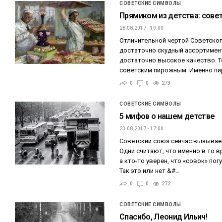
СОВЕТСКИЕ СИМВОЛЫ
Прямиком из детства: сове
28.08.2017 - 19:00
Отличительной чертой Советско
достаточно скудный ассортимент
достаточно высокое качество. Т
советским пирожным. Именно п
0
0
273
СОВЕТСКИЕ СИМВОЛЫ
5 мифов о нашем детстве
23.08.2017 - 17:00
Советский союз сейчас вызывае
Одни считают, что именно в то 
а кто-то уверен, что «совок» по
Так это или нет &#…
0
0
272
СОВЕТСКИЕ СИМВОЛЫ
Спасибо, Леонид Ильич!