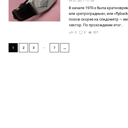
09.07.2017 - 11:00
В начале 1970-х была кратковре
или «ретроградные», или «flybac
похож скорее на спидометр — име
сектор. По прохождении этог…
0
0
337
…
→
1
2
3
7