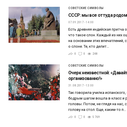
СОВЕТСКИЕ СИМВОЛЫ
СССР: мы все оттуда родо
07.09.2017 - 14:00
Есть древняя индийская притча о
что такое слон. Каждый из них о
на основании этих впечатлений,
о слоне. Те, кто делит…
0
0
248
СОВЕТСКИЕ СИМВОЛЫ
Очерк неизвестной: «Давай
организованно!»
31.08.2017 - 13:00
Так говорила училка испанского,
бодрым шагом вошла в класс и р
головы. Потом, не глядя на нас,
голову на стол. Еще, каким-то п…
0
0
5 769