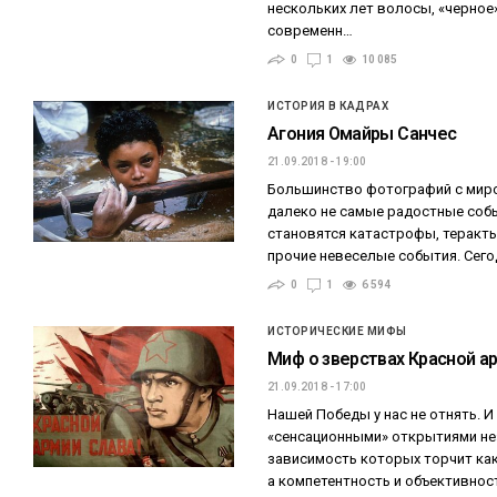
нескольких лет волосы, «черное
современн…
0
1
10 085
ИСТОРИЯ В КАДРАХ
Агония Омайры Санчес
21.09.2018 - 19:00
Большинство фотографий с мир
далеко не самые радостные соб
становятся катастрофы, теракт
прочие невеселые события. Сего
0
1
6 594
ИСТОРИЧЕСКИЕ МИФЫ
Миф о зверствах Красной а
21.09.2018 - 17:00
Нашей Победы у нас не отнять. И
«сенсационными» открытиями не
зависимость которых торчит как
а компетентность и объективнос