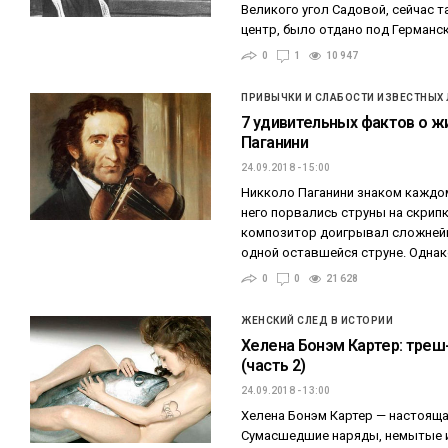
Великого угол Садовой, сейчас 
центр, было отдано под Германс
0
1
10 947
ПРИВЫЧКИ И СЛАБОСТИ ИЗВЕСТНЫХ
7 удивительных фактов о ж
Паганини
24.09.2018 - 15:00
Никколо Паганини знаком каждому
него порвались струны на скрипк
композитор доигрывал сложнейш
одной оставшейся струне. Одна
0
0
21 628
ЖЕНСКИЙ СЛЕД В ИСТОРИИ
Хелена Бонэм Картер: треш
(часть 2)
24.09.2018 - 13:00
Хелена Бонэм Картер — настояща
Сумасшедшие наряды, немытые и