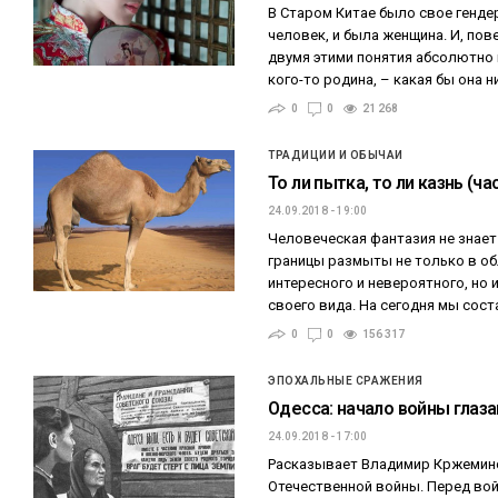
В Старом Китае было свое генде
человек, и была женщина. И, по
двумя этими понятия абсолютно
кого-то родина, – какая бы она 
0
0
21 268
ТРАДИЦИИ И ОБЫЧАИ
То ли пытка, то ли казнь (ча
24.09.2018 - 19:00
Человеческая фантазия не знает 
границы размыты не только в об
интересного и невероятного, но 
своего вида. На сегодня мы сос
0
0
156 317
ЭПОХАЛЬНЫЕ СРАЖЕНИЯ
Одесса: начало войны глаз
24.09.2018 - 17:00
Расказывает Владимир Кржеминс
Отечественной войны. Перед вой