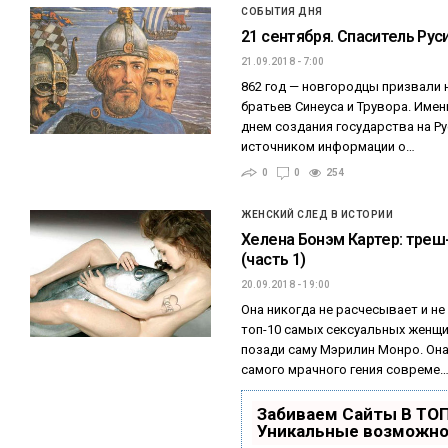
СОБЫТИЯ ДНЯ
21 сентября. Спаситель Рус
21.09.2018 - 7:00
862 год — новгородцы призвали 
братьев Синеуса и Трувора. Имен
днем создания государства на 
источником информации о…
0
0
254
ЖЕНСКИЙ СЛЕД В ИСТОРИИ
Хелена Бонэм Картер: треш
(часть 1)
20.09.2018 - 19:00
Она никогда не расчесывает и не
топ-10 самых сексуальных женщи
позади саму Мэрилин Монро. Она
самого мрачного гения совреме
Забиваем Сайты В ТО
Уникальные возможно