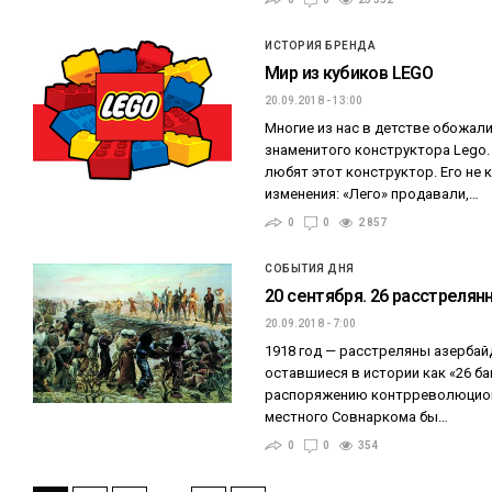
ИСТОРИЯ БРЕНДА
Мир из кубиков LEGO
20.09.2018 - 13:00
Многие из нас в детстве обожали
знаменитого конструктора Lego.
любят этот конструктор. Его не
изменения: «Лего» продавали,…
0
0
2 857
СОБЫТИЯ ДНЯ
20 сентября. 26 расстреля
20.09.2018 - 7:00
1918 год — расстреляны азерба
оставшиеся в истории как «26 б
распоряжению контрреволюцион
местного Совнаркома бы…
0
0
354