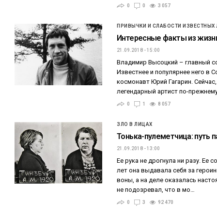
0
0
3 057
ПРИВЫЧКИ И СЛАБОСТИ ИЗВЕСТНЫХ
Интересные факты из жизн
21.09.2018 - 15:00
Владимир Высоцкий – главный со
Известнее и популярнее него в 
космонавт Юрий Гагарин. Сейчас,
легендарный артист по-прежнему
0
1
8 057
ЗЛО В ЛИЦАХ
Тонька-пулеметчица: путь п
21.09.2018 - 13:00
Ее рука не дрогнула ни разу. Ее с
лет она выдавала себя за герои
воны, а на деле оказалась наст
не подозревал, что в мо…
0
3
92 470