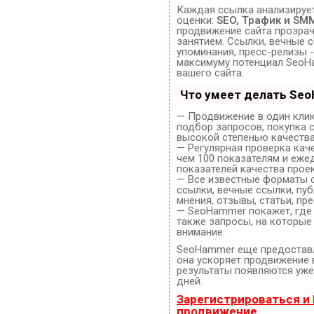
Каждая ссылка анализирует
оценки:
SEO, Трафик и SM
продвижение сайта прозра
занятием. Ссылки, вечные с
упоминания, пресс-релизы -
максимуму потенциал SeoH
вашего сайта.
Что умеет делать Se
— Продвижение в один клик
подбор запросов, покупка 
высокой степенью качества
— Регулярная проверка кач
чем 100 показателям и еже
показателей качества проек
— Все известные форматы 
ссылки, вечные ссылки, пуб
мнения, отзывы, статьи, пр
— SeoHammer покажет, где 
также запросы, на которые
внимание.
SeoHammer еще предостав
она ускоряет продвижение в
результаты появляются уже
дней.
Зарегистрироваться и
продвижение