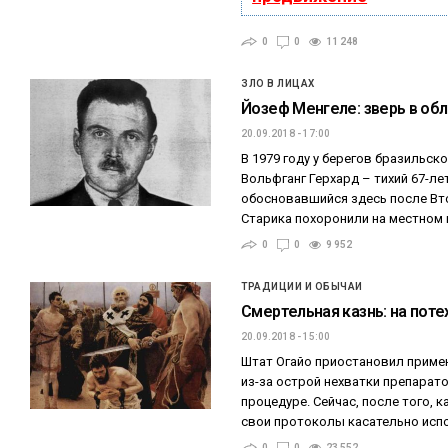
0
0
11 248
ЗЛО В ЛИЦАХ
Йозеф Менгеле: зверь в об
20.09.2018 - 17:00
В 1979 году у берегов бразильско
Вольфганг Герхард – тихий 67-ле
обосновавшийся здесь после Вт
Старика похоронили на местном
0
0
9 952
ТРАДИЦИИ И ОБЫЧАИ
Смертельная казнь: на поте
20.09.2018 - 15:00
Штат Огайо приостановил приме
из-за острой нехватки препарат
процедуре. Сейчас, после того, 
свои протоколы касательно исп
0
0
23 552