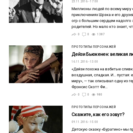
23.11.2016 - 17:00
Миллионы людей по всему миру 
приключениях Шрэка и его друзе
огр с большим сердцем надолго 
родителей. Но мало кто знает, ч
0
0
1 387
ПРОТОТИПЫ ПЕРСОНАЖЕЙ
Дейзи Бьюкенен: великая 
16.11.2016 - 13:00
«Дейзи похожа на взбитые сливки
воздушная, сладкая. И… пустая: 
миру», — так описывал одну из г
Фрэнсис Скотт Фи…
0
0
980
ПРОТОТИПЫ ПЕРСОНАЖЕЙ
Скажите, как его зовут?
09.11.2016 - 15:00
Детскую сказку «Буратино» мы 