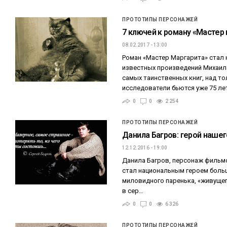
ПРОТОТИПЫ ПЕРСОНАЖЕЙ
7 ключей к роману «Мастер 
08.02.2017 - 13:00
Роман «Мастер Маргарита» стал 
известных произведений Михаила
самых таинственных книг, над т
исследователи бьются уже 75 ле
0
0
2 254
ПРОТОТИПЫ ПЕРСОНАЖЕЙ
Данила Багров: герой наше
12.12.2016 - 19:00
Данила Багров, персонаж фильмо
стал национальным героем боль
миловидного паренька, «живущег
в сер…
0
0
6 326
ПРОТОТИПЫ ПЕРСОНАЖЕЙ