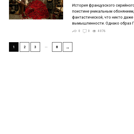
История французского серийног
поистине уникальным обонянием,
фантастической, что никто даже 
вымышленности. Однако образ 
0
0
4 076
…
→
1
2
3
8