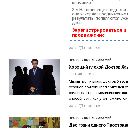
внимание.
SeoHammer еще предостав
она ускоряет продвижение в
результаты появляются уже
дней.
Зарегистрироваться и
продвижение
0
0
1 629
ПРОТОТИПЫ ПЕРСОНАЖЕЙ
Хороший плохой Доктор Ха
08.11.2016 - 19:00
Мизантроп и циник доктор Хаус 
сезонов приковывал зрителей с
самые сложные медицинские зага
способности кажутся нам чисто
0
0
1 128
ПРОТОТИПЫ ПЕРСОНАЖЕЙ
Две грани одного Просток