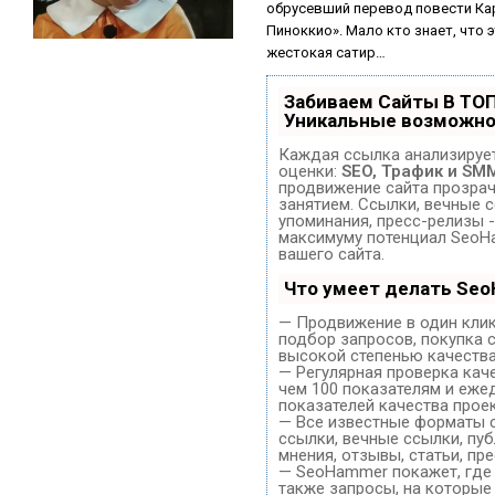
обрусевший перевод повести К
Пиноккио». Мало кто знает, что э
жестокая сатир…
Забиваем Сайты В ТО
Уникальные возможно
Каждая ссылка анализирует
оценки:
SEO, Трафик и SM
продвижение сайта прозра
занятием. Ссылки, вечные с
упоминания, пресс-релизы -
максимуму потенциал SeoH
вашего сайта.
Что умеет делать Se
— Продвижение в один клик
подбор запросов, покупка 
высокой степенью качества
— Регулярная проверка кач
чем 100 показателям и еже
показателей качества проек
— Все известные форматы 
ссылки, вечные ссылки, пуб
мнения, отзывы, статьи, пр
— SeoHammer покажет, где 
также запросы, на которые