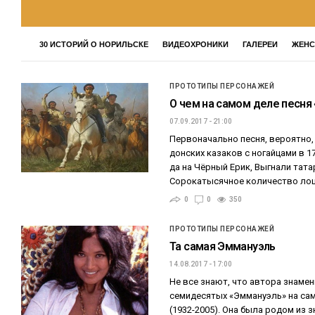
30 ИСТОРИЙ О НОРИЛЬСКЕ
ВИДЕОХРОНИКИ
ГАЛЕРЕИ
ЖЕНС
ПРОТОТИПЫ ПЕРСОНАЖЕЙ
О чем на самом деле песня
07.09.2017 - 21:00
Первоначально песня, вероятно
донских казаков с ногайцами в 17
да на Чёрный Ерик, Выгнали тат
Сорокатысячное количество ло
0
0
350
ПРОТОТИПЫ ПЕРСОНАЖЕЙ
Та самая Эммануэль
14.08.2017 - 17:00
Не все знают, что автора знаме
семидесятых «Эммануэль» на са
(1932-2005). Она была родом из з