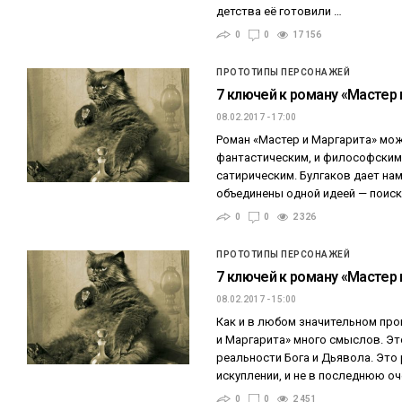
детства её готовили …
0
0
17 156
ПРОТОТИПЫ ПЕРСОНАЖЕЙ
7 ключей к роману «Мастер 
08.02.2017 - 17:00
Роман «Мастер и Маргарита» мо
фантастическим, и философским,
сатирическим. Булгаков дает нам
объединены одной идеей — поис
0
0
2 326
ПРОТОТИПЫ ПЕРСОНАЖЕЙ
7 ключей к роману «Мастер 
08.02.2017 - 15:00
Как и в любом значительном про
и Маргарита» много смыслов. Это
реальности Бога и Дьявола. Это 
искуплении, и не в последнюю о
0
0
2 451