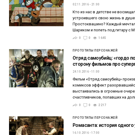
02.11.2016 - 21:00
Кто из нас в детстве не восхищ
устроившего свою жизнь в душе
Простоквашино? Каждый мечтал 
Шариком и попеть под гитару с 
0
0
1 645
ПРОТОТИПЫ ПЕРСОНАЖЕЙ
Отряд самоубийц: «гордо п
сторону фильмов про супер
24.10.2016 - 11:00
Фильм «Отряд самоубийц» произ
комиксов эффект разорвавшейс
выстаивались в огромные очеред
счастливчиков, попавших на до
0
0
2 217
ПРОТОТИПЫ ПЕРСОНАЖЕЙ
Ромасанта: история одного
16.10.2016 - 17:00