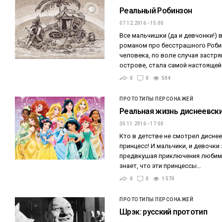
Реальный Робинзон
07.12.2016 - 15:00
Все мальчишки (да и девчонки!) 
романом про бесстрашного Робин
человека, по воле случая застр
острове, стала самой настоящей
0
0
504
ПРОТОТИПЫ ПЕРСОНАЖЕЙ
Реальная жизнь диснеевски
30.11.2016 - 17:00
Кто в детстве не смотрел дисне
принцесс! И мальчики, и девочки
предвкушая приключения любимы
знает, что эти принцессы…
0
0
1 570
ПРОТОТИПЫ ПЕРСОНАЖЕЙ
Шрэк: русский прототип