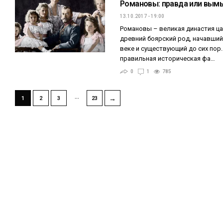
Романовы: правда или вым
13.10.2017 - 19:00
Романовы – великая династия ца
древний боярский род, начавший
веке и существующий до сих пор
правильная историческая фа…
0
1
785
…
→
1
2
3
23