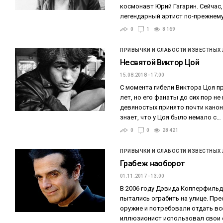
космонавт Юрий Гагарин. Сейчас,
легендарный артист по-прежнему
0
1
8 169
ПРИВЫЧКИ И СЛАБОСТИ ИЗВЕСТНЫХ
Несвятой Виктор Цой
15.08.2018 - 17:00
С момента гибели Виктора Цоя п
лет, но его фанаты до сих пор не
девяностых принято почти канон
знает, что у Цоя было немало с…
0
0
28 421
ПРИВЫЧКИ И СЛАБОСТИ ИЗВЕСТНЫХ
Грабеж наоборот
01.11.2017 - 13:00
В 2006 году Дэвида Копперфильда
пытались ограбить на улице. Пре
оружие и потребовали отдать вс
иллюзионист использовал свои