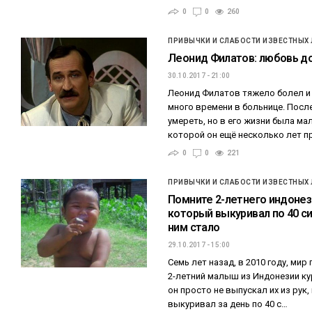
0
0
260
ПРИВЫЧКИ И СЛАБОСТИ ИЗВЕСТНЫХ
Леонид Филатов: любовь до
30.10.2017 - 21:00
Леонид Филатов тяжело болел и
много времени в больнице. Посл
умереть, но в его жизни была ма
которой он ещё несколько лет п
0
0
221
ПРИВЫЧКИ И СЛАБОСТИ ИЗВЕСТНЫХ
Помните 2-летнего индонез
который выкуривал по 40 си
ним стало
29.10.2017 - 15:00
Семь лет назад, в 2010 году, ми
2-летний малыш из Индонезии кур
он просто не выпускал их из рук,
выкуривал за день по 40 с…