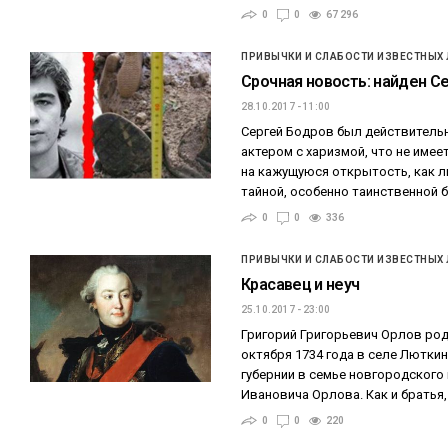
0
0
67 296
ПРИВЫЧКИ И СЛАБОСТИ ИЗВЕСТНЫХ
Срочная новость: найден С
28.10.2017 - 11:00
Сергей Бодров был действитель
актером с харизмой, что не имее
на кажущуюся открытость, как л
тайной, особенно таинственной 
0
0
336
ПРИВЫЧКИ И СЛАБОСТИ ИЗВЕСТНЫХ
Красавец и неуч
25.10.2017 - 23:00
Григорий Григорьевич Орлов род
октября 1734 года в селе Лютки
губернии в семье новгородского
Ивановича Орлова. Как и братья,
0
0
220