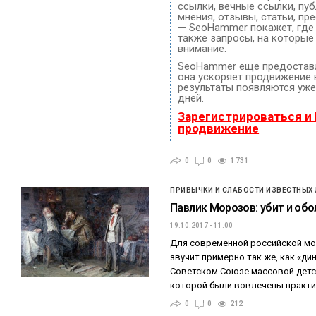
ссылки, вечные ссылки, пуб
мнения, отзывы, статьи, пр
— SeoHammer покажет, где 
также запросы, на которые
внимание.
SeoHammer еще предостав
она ускоряет продвижение в
результаты появляются уже
дней.
Зарегистрироваться и
продвижение
0
0
1 731
ПРИВЫЧКИ И СЛАБОСТИ ИЗВЕСТНЫХ
Павлик Морозов: убит и обо
19.10.2017 - 11:00
Для современной российской м
звучит примерно так же, как «ди
Советском Союзе массовой детск
которой были вовлечены практ
0
0
212