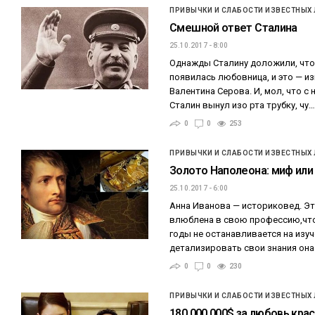
ПРИВЫЧКИ И СЛАБОСТИ ИЗВЕСТНЫХ
Смешной ответ Сталина
25.10.2017 - 8:00
Однажды Сталину доложили, что
появилась любовница, и это — и
Валентина Серова. И, мол, что с
Сталин вынул изо рта трубку, чу
0
0
253
ПРИВЫЧКИ И СЛАБОСТИ ИЗВЕСТНЫХ
Золото Наполеона: миф или
25.10.2017 - 6:00
Анна Иванова — историковед. Э
влюблена в свою профессию,что
годы не останавливается на изуч
детализировать свои знания она
0
0
230
ПРИВЫЧКИ И СЛАБОСТИ ИЗВЕСТНЫХ
180 000 000$ за любовь кра