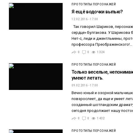
ПРОТОТИПЫ ПЕРСОНАЖЕЙ
Я ещё водочки выпью?
12.02.2016 - 17:00
Так говорил Шариков, персонаж
сердце» Булгакова. У Шарикова 
Нет-с, леди и джентльмены, про
профессора Преображенского!…
0
0
1 324
ПРОТОТИПЫ ПЕРСОНАЖЕЙ
Только веселые, непонима
умеют летать.
09.02.2016 - 17:00
Вечно юный и озорной мальчишка
повзрослеет, да еще и умеет лета
созданный шотландским драмат
сегодня продолжает нашу посто
0
0
1 432
ПРОТОТИПЫ ПЕРСОНАЖЕЙ