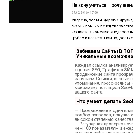
Не хочу учиться — хочу жен
07.02.2016 - 17:00
Уверена, все мы, дорогие друзь
скамьи помним венец творчеств
Фонвизина комедию «Недоросль
грубом и неотесанном подростке 
Забиваем Сайты В ТО
Уникальные возможно
Каждая ссылка анализирует
оценки:
SEO, Трафик и SM
продвижение сайта прозра
занятием. Ссылки, вечные с
упоминания, пресс-релизы -
максимуму потенциал SeoH
вашего сайта.
Что умеет делать Se
— Продвижение в один клик
подбор запросов, покупка 
высокой степенью качества
— Регулярная проверка кач
чем 100 показателям и еже
показателей качества проек