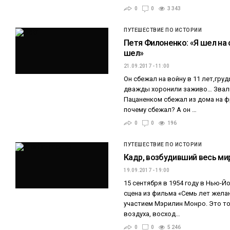
0
0
3 343
ПУТЕШЕСТВИЕ ПО ИСТОРИИ
Петя Филоненко: «Я шел на с
шел»
21.09.2017 - 11:00
Он сбежал на войну в 11 лет,груд
дважды хоронили заживо… Звали
Пацаненком сбежал из дома на ф
почему сбежал? А он …
0
0
196
ПУТЕШЕСТВИЕ ПО ИСТОРИИ
Кадр, возбудивший весь ми
19.09.2017 - 19:00
15 сентября в 1954 году в Нью-Й
сцена из фильма «Семь лет желания
участием Мэрилин Монро. Это то
воздуха, восход…
0
0
5 246