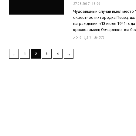
27.08.2017 - 13:00
Чудовищный случай имел место 1
окрестностях городка Песец, да
награждении: «13 июля 1941 года
красноармеец Овчаренко вез бое
0
1
373
←
→
1
2
3
4