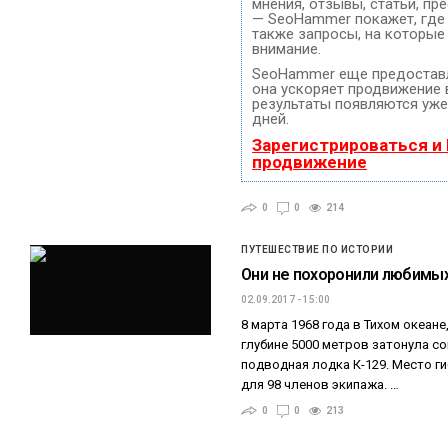
мнения, отзывы, статьи, пр
— SeoHammer покажет, где 
также запросы, на которые
внимание.
SeoHammer еще предостав
она ускоряет продвижение в
результаты появляются уже
дней.
Зарегистрироваться и
продвижение
0
0
214
ПУТЕШЕСТВИЕ ПО ИСТОРИИ
Они не похоронили любимы
02.09.2017 - 15:00
8 марта 1968 года в Тихом океане
глубине 5000 метров затонула с
подводная лодка К-129. Место г
для 98 членов экипажа. …
0
0
213