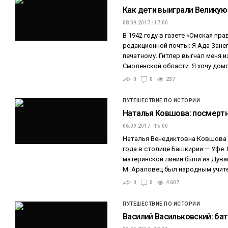
Как дети выиграли Великую
08.09.2017 - 17:00
В 1942 году в газете «Омская пр
редакционной почты: Я Ада Занег
печатному. Гитлер выгнал меня 
Смоленской области. Я хочу домо
0
0
237
ПУТЕШЕСТВИЕ ПО ИСТОРИИ
Наталья Ковшова: посмертн
06.09.2017 - 15:00
Наталья Венедиктовна Ковшова 
года в столице Башкирии — Уфе. 
материнской линии были из Дуван
М. Араловец был народным учит
0
0
4 607
ПУТЕШЕСТВИЕ ПО ИСТОРИИ
Василий Васильковский: ба