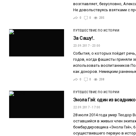
возглавляет, безусловно, Алек
Не довольствуясь взятками с пр
0
0
205
ПУТЕШЕСТВИЕ ПО ИСТОРИИ
За Сашу!..
23.09.2017 - 23:00
События, о которых пойдет речь
годов, когда фашисты приняли з
использовать воспитанников По
как доноров. Немецким раненны
0
0
208
ПУТЕШЕСТВИЕ ПО ИСТОРИИ
Энола Гэй: один из всадник
22.09.2017 - 17:00
28 июля 2014 года умер Теодор В
оставшийся в живых член экипа
бомбардировщика «Энола Гэй», 6 
осуществившего первую в исто