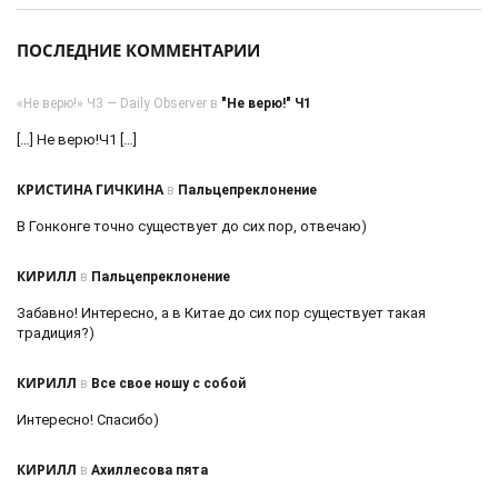
ПОСЛЕДНИЕ КОММЕНТАРИИ
«Не верю!» Ч3 — Daily Observer в
"Не верю!" Ч1
[…] Не верю!Ч1 […]
КРИСТИНА ГИЧКИНА
в
Пальцепреклонение
В Гонконге точно существует до сих пор, отвечаю)
КИРИЛЛ
в
Пальцепреклонение
Забавно! Интересно, а в Китае до сих пор существует такая
традиция?)
КИРИЛЛ
в
Все свое ношу с собой
Интересно! Спасибо)
КИРИЛЛ
в
Ахиллесова пята