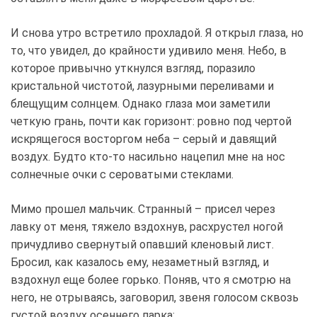
И снова утро встретило прохладой. Я открыл глаза, но
то, что увидел, до крайности удивило меня. Небо, в
которое привычно уткнулся взгляд, поразило
кристальной чистотой, лазурными переливами и
блещущим солнцем. Однако глаза мои заметили
четкую грань, почти как горизонт: ровно под чертой
искрящегося восторгом неба – серый и давящий
воздух. Будто кто-то насильно нацепил мне на нос
солнечные очки с сероватыми стеклами.
Мимо прошел мальчик. Странный – присел через
лавку от меня, тяжело вздохнув, расхрустел ногой
причудливо свернутый опавший кленовый лист.
Бросил, как казалось ему, незаметный взгляд, и
вздохнул еще более горько. Поняв, что я смотрю на
него, не отрываясь, заговорил, звеня голосом сквозь
густой воздух осеннего парка: