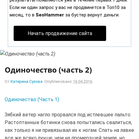
результаты появляются уже в течение первых 7 дней.
Если ни один запрос у вас не продвинется в Топ10 за
месяц, то в
SeoHammer
за бустер
вернут деньги.
Начать продвижение сайта
Одиночество (часть 2)
От
Катерина Сухова
.
Опубликовано
16.04.2016
.
Одиночество (Часть 1)
Зябкий ветер нагло прорвался под истлевшее пальто.
Растоптанные ботинки снова попытались свалиться,
как только я ни привязывал их к ногам. Спать на лавке
все же всяко лучше, чем на промерзшей земле, но