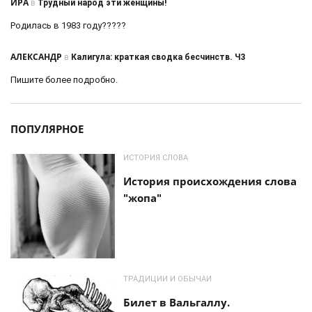
ИРА
в
Трудный народ эти женщины!
Родилась в 1983 году?????
АЛЕКСАНДР
в
Калигула: краткая сводка бесчинств. Ч3
Пишите более подробно.
ПОПУЛЯРНОЕ
ИСТОРИЯ СЛОВА
История происхождения слова
"жопа"
ТРАДИЦИИ И ОБЫЧАИ
Билет в Вальгаллу.