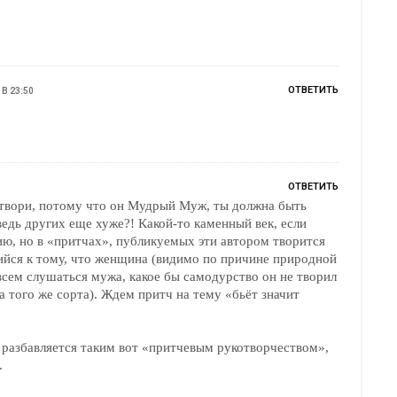
ОТВЕТИТЬ
 В 23:50
ОТВЕТИТЬ
твори, потому что он Мудрый Муж, ты должна быть
едь других еще хуже?! Какой-то каменный век, если
ию, но в «притчах», публикуемых эти автором творится
ийся к тому, что женщина (видимо по причине природной
всем слушаться мужа, какое бы самодурство он не творил
а того же сорта). Ждем притч на тему «бьёт значит
 разбавляется таким вот «притчевым рукотворчеством»,
.