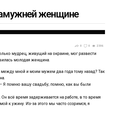
 замужней женщине
0
0
2 306
олько мудрец, живущий на окраине, мог развести
явилась молодая женщина.
 между мной и моим мужем два года тому назад? Так
на.
. – Я помню вашу свадьбу; помню, как вы были
Он всё время задерживается на работе, в то время
ой к ужину. Из-за этого мы часто ссоримся, я