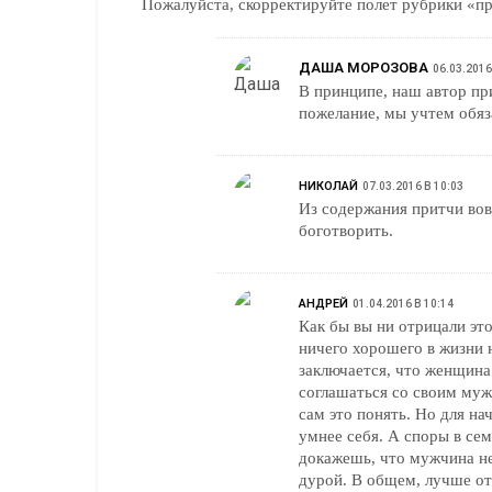
Пожалуйста, скорректируйте полет рубрики «п
ДАША МОРОЗОВА
06.03.2016
В принципе, наш автор при
пожелание, мы учтем обяз
НИКОЛАЙ
07.03.2016 В 10:03
Из содержания притчи вовс
боготворить.
АНДРЕЙ
01.04.2016 В 10:14
Как бы вы ни отрицали эт
ничего хорошего в жизни 
заключается, что женщина
соглашаться со своим мужчиной. Даж
сам это понять. Но для н
умнее себя. А споры в сем
докажешь, что мужчина не
дурой. В общем, лучше от 