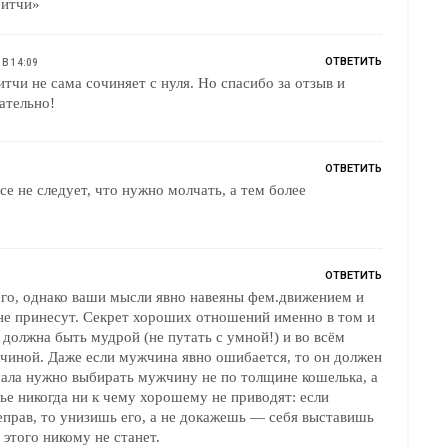
ритчи»
ОТВЕТИТЬ
 В 14:09
тчи не сама сочиняет с нуля. Но спасибо за отзыв и
ательно!
ОТВЕТИТЬ
е не следует, что нужно молчать, а тем более
ОТВЕТИТЬ
ого, однако ваши мысли явно навеяны фем.движением и
не принесут. Секрет хороших отношений именно в том и
 должна быть мудрой (не путать с умной!) и во всём
е если мужчина явно ошибается, то он должен
ачала нужно выбирать мужчину не по толщине кошелька, а
ье никогда ни к чему хорошему не приводят: если
прав, то унизишь его, а не докажешь — себя выставишь
этого никому не станет.