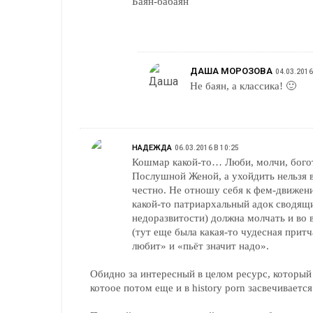
Баян-бабаян
ДАША МОРОЗОВА
04.03.2016
Не баян, а классика! 🙂
НАДЕЖДА
06.03.2016 В 10:25
Кошмар какой-то… Люби, молчи, бого
Послушной Женой, а ухойдить нельзя в
честно. Не отношу себя к фем-движен
какой-то патриархальный адок сводящ
недоразвитости) должна молчать и во 
(тут еще была какая-то чудесная притч
любит» и «пьёт значит надо».
Обидно за интересный в целом ресурс, который
котоое потом еще и в history porn засвечивается