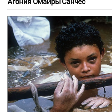
Агония Омайры Санчес