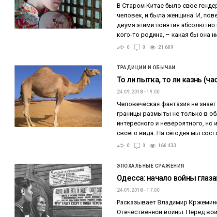
В Старом Китае было свое генде
человек, и была женщина. И, по
двумя этими понятия абсолютно
кого-то родина, – какая бы она 
0
0
21 609
ТРАДИЦИИ И ОБЫЧАИ
То ли пытка, то ли казнь (ча
24.09.2018 - 19:00
Человеческая фантазия не знает 
границы размыты не только в об
интересного и невероятного, но 
своего вида. На сегодня мы сос
0
0
160 433
ЭПОХАЛЬНЫЕ СРАЖЕНИЯ
Одесса: начало войны глаз
24.09.2018 - 17:00
Расказывает Владимир Кржеминс
Отечественной войны. Перед вой