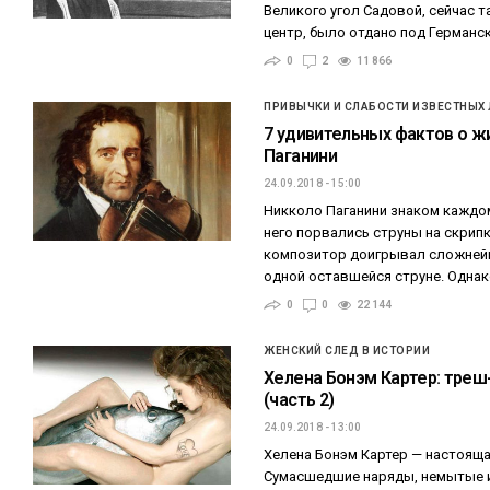
Великого угол Садовой, сейчас 
центр, было отдано под Германс
0
2
11 866
ПРИВЫЧКИ И СЛАБОСТИ ИЗВЕСТНЫХ
7 удивительных фактов о ж
Паганини
24.09.2018 - 15:00
Никколо Паганини знаком каждому
него порвались струны на скрипк
композитор доигрывал сложнейш
одной оставшейся струне. Одна
0
0
22 144
ЖЕНСКИЙ СЛЕД В ИСТОРИИ
Хелена Бонэм Картер: треш
(часть 2)
24.09.2018 - 13:00
Хелена Бонэм Картер — настояща
Сумасшедшие наряды, немытые и