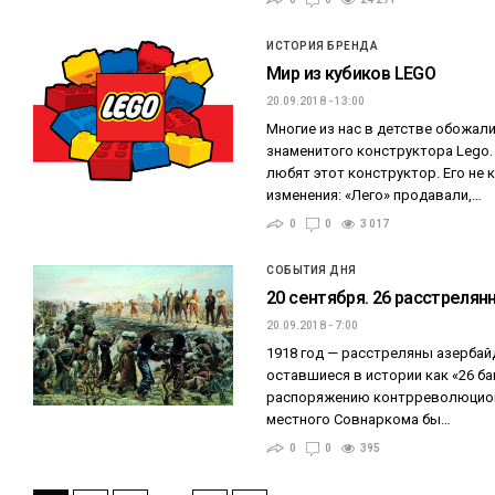
ИСТОРИЯ БРЕНДА
Мир из кубиков LEGO
20.09.2018 - 13:00
Многие из нас в детстве обожали
знаменитого конструктора Lego.
любят этот конструктор. Его не
изменения: «Лего» продавали,…
0
0
3 017
СОБЫТИЯ ДНЯ
20 сентября. 26 расстреля
20.09.2018 - 7:00
1918 год — расстреляны азерба
оставшиеся в истории как «26 б
распоряжению контрреволюцион
местного Совнаркома бы…
0
0
395