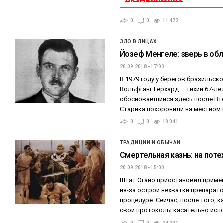
0
0
11 472
ЗЛО В ЛИЦАХ
Йозеф Менгеле: зверь в об
20.09.2018 - 17:00
В 1979 году у берегов бразильско
Вольфганг Герхард – тихий 67-ле
обосновавшийся здесь после Вт
Старика похоронили на местном
0
0
10 041
ТРАДИЦИИ И ОБЫЧАИ
Смертельная казнь: на поте
20.09.2018 - 15:00
Штат Огайо приостановил приме
из-за острой нехватки препарат
процедуре. Сейчас, после того, 
свои протоколы касательно исп
0
0
24 291