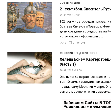
СОБЫТИЯ ДНЯ
21 сентября. Спаситель Рус
21.09.2018 - 7:00
862 год — новгородцы призвали 
братьев Синеуса и Трувора. Имен
днем создания государства на 
источником информации о…
0
0
293
ЖЕНСКИЙ СЛЕД В ИСТОРИИ
Хелена Бонэм Картер: треш
(часть 1)
20.09.2018 - 19:00
Она никогда не расчесывает и не
топ-10 самых сексуальных женщи
позади саму Мэрилин Монро. Она
самого мрачного гения совреме
Забиваем Сайты В ТО
Уникальные возможно