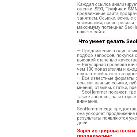
Каждая ссылка анализирует
оценки:
SEO, Трафик и SM
продвижение сайта прозра
занятием. Ссылки, вечные с
упоминания, пресс-релизы -
максимуму потенциал SeoH
вашего сайта.
Что умеет делать Se
— Продвижение в один клик
подбор запросов, покупка 
высокой степенью качества
— Регулярная проверка кач
чем 100 показателям и еже
показателей качества проек
— Все известные форматы 
ссылки, вечные ссылки, пуб
мнения, отзывы, статьи, пр
— SeoHammer покажет, где 
также запросы, на которые
внимание.
SeoHammer еще предостав
она ускоряет продвижение в
результаты появляются уже
дней.
Зарегистрироваться и
продвижение