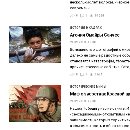
нескольких лет волосы, «черное
современн…
0
1
10 224
ИСТОРИЯ В КАДРАХ
Агония Омайры Санчес
21.09.2018 - 19:00
Большинство фотографий с мир
далеко не самые радостные соб
становятся катастрофы, теракт
прочие невеселые события. Сего
0
1
6 674
ИСТОРИЧЕСКИЕ МИФЫ
Миф о зверствах Красной а
21.09.2018 - 17:00
Нашей Победы у нас не отнять. И
«сенсационными» открытиями не
зависимость которых торчит как
а компетентность и объективнос