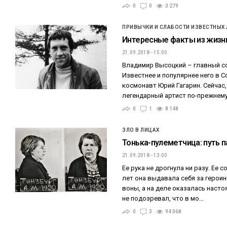
0
0
3 279
ПРИВЫЧКИ И СЛАБОСТИ ИЗВЕСТНЫХ
Интересные факты из жизн
21.09.2018 - 15:00
Владимир Высоцкий – главный со
Известнее и популярнее него в 
космонавт Юрий Гагарин. Сейчас,
легендарный артист по-прежнему
0
1
8 148
ЗЛО В ЛИЦАХ
Тонька-пулеметчица: путь п
21.09.2018 - 13:00
Ее рука не дрогнула ни разу. Ее с
лет она выдавала себя за герои
воны, а на деле оказалась наст
не подозревал, что в мо…
0
3
94 068