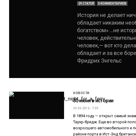
29 СТАТЕЙ
0 КОММЕНТАРИЕВ
История не делает ниче
обладает никаким не
богатством» ...не истор
человек, действительн
человек,— вот кто дела
обладает и за все бор
Фридрих Энгельс
НОВОСТИ
30 июня в истории
30.06.2016 - 7:00
В 1894 году — открыт самый зна
Тауэр-бридж. Еще во второй поло
возросшего автомобильного и п
районе порта в Ист-Энд британс