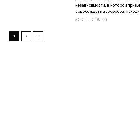
независимости, в которой приз
освобождать всех рабов, находи
0
0
449
→
1
2