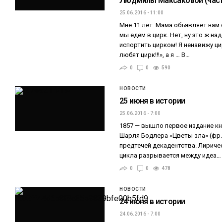
Людмилы Максаковой (част
25.06.2016 - 11:00
Мне 11 лет. Мама объявляет нам 
мы едем в цирк. Нет, ну это ж н
испортить цирком! Я ненавижу цир
любят цирк!!!», а я … В…
0
0
590
НОВОСТИ
25 июня в истории
25.06.2016 - 7:00
1857 — вышло первое издание кн
Шарля Бодлера «Цветы зла» (фр. 
предтечей декадентства. Лириче
цикла разрывается между идеа…
0
0
478
НОВОСТИ
24 июня в истории
24.06.2016 - 7:00