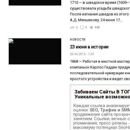
1710 — в шведское время (1609—
существовала усадьба шведского
После изгнания шведов из этого
А.Д. Меншикову. 24 июня 17…
0
0
448
НОВОСТИ
23 июня в истории
23.06.2016 - 7:00
1868 — Работая в местной масте
компаньон Карлос Гидден приду
последовательной нумерации кни
простого устройства и ведет св
Забиваем Сайты В ТО
Уникальные возможно
Каждая ссылка анализирует
оценки:
SEO, Трафик и SM
продвижение сайта прозра
занятием. Ссылки, вечные с
упоминания, пресс-релизы -
максимуму потенциал SeoH