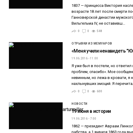
1837 — принцесса Виктория насл
возрасте 18 лет после смерти п
Ганноверской династии мужского 
Вильгельма IV, не оставивш…
0
0
548
ОТРЫВКИ ИЗ МЕМУАРОВ
«Меня учили ненавидеть "Юн
19.06.2016 - 11:00
Я уже был в постели, но ответил 
проблем, спасибо». Мое сообщен
невинным, но лежа в кровати, я 
нахлынувших эмоций. Я перечита
0
0
600
НОВОСТИ
19 июня в истории
19.06.2016 - 7:00
1862 — президент Авраам Линкол
рабства, а 1 января 1863 года 