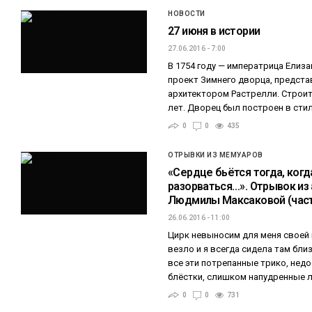
НОВОСТИ
27 июня в истории
27.06.2016 - 7:00
В 1754 году — императрица Елиз
проект Зимнего дворца, предст
архитектором Растрелли. Строи
лет. Дворец был построен в сти
0
0
435
ОТРЫВКИ ИЗ МЕМУАРОВ
«Сердце бьётся тогда, когд
разорваться…». Отрывок из
Людмилы Максаковой (част
26.06.2016 - 11:00
Цирк невыносим для меня своей
везло и я всегда сидела там бли
все эти потрепанные трико, нед
блёстки, слишком напудренные 
0
0
731