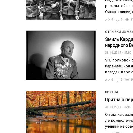
раскрытой папк
Однако линии,
0
0
2
ОТРЫВКИ ИЗ МЕ
Эмиль Карди
народного В
31.10.2017 - 15:00
VI В полковой
карандашной на
всегда». Карл
0
0
1
ПРИТЧИ
Притча о пе
30.10.2017 - 15:00
О том, как важ
легкомысленнос
ученики не сов