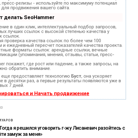
, пресс-релизы - используйте по максимуму потенциал
для продвижения вашего сайта.
ет делать SeoHammer
ние в один клик, интеллектуальный подбор запросов,
мых лучших ссылок с высокой степенью качества у
ж ссылок.
ая проверка качества ссылок по более чем 100
м и ежедневный пересчет показателей качества проекта.
стные форматы ссылок: арендные ссылки, вечные
ликации (упоминания, мнения, отзывы, статьи, пресс-
 покажет, где рост или падение, а также запросы, на
жно обратить внимание.
еще предоставляет технологию
Буст
, она ускоряет
 в десятки раз, а первые результаты появляются уже в
вых 7 дней.
рироваться и Начать продвижение
03
МУАРОВ
«Тогда я решился уговорить г-жу Лисаневич разойтись с
ти замуж за меня»