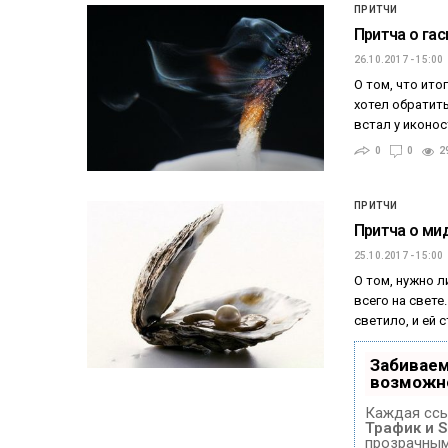
ПРИТЧИ
Притча о га
26.10.2017 - 15:00
О том, что ито
хотел обратить
встал у иконос
0
0
2
ПРИТЧИ
Притча о ми
25.10.2017 - 15:00
О том, нужно 
всего на свет
светило, и ей
Забиваем
возможн
Каждая ссы
Трафик и 
прозрачным 