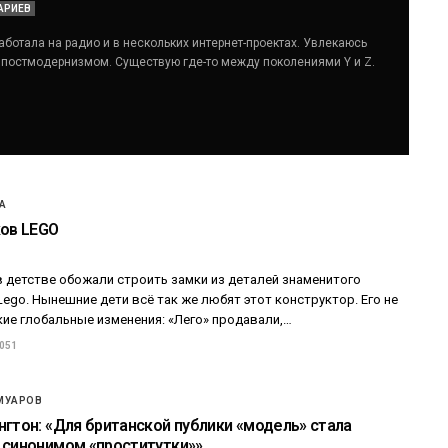
АРИЕВ
аботала на радио и в нескольких интернет-проектах. Увлекаюсь
, постмодернизмом. Существую где-то между поколениями Y и Z.
ЖЕНСКИЙ СЛЕД В ИСТОРИИ
А
Йоко Оно: «Занимайтесь любов
ков LEGO
не войной»
19.09.2018 - 13:00
в детстве обожали строить замки из деталей знаменитого
ego. Нынешние дети всё так же любят этот конструктор. Его не
кие глобальные изменения: «Лего» продавали,…
 051
МУАРОВ
нгтон: «Для британской публики «модель» стала
 синонимом «проститутки»»