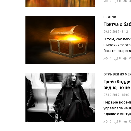
0
0
2
ПРИТЧИ
Притча о ба
29.10.2017 - 3:12
О том, как лег
широких торго
богатые карава
0
0
2
ОТРЫВКИ ИЗ МЕ
Грейс Кодди
видно, но н
27.10.2017 - 15:00
Первые восемн
управляла наш
здание с ошту
0
0
7