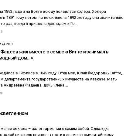
а 1892 года и на Волге всюду появилась холера. Холера
 в 1891 году летом, но не сильно; в 1892 же году она значительно
 то раз, когда я пришел с докладом к Го…
10
МУАРОВ
 «Фадеев жил вместе с семьею Витте и занимал в
омадный дом…»
 родился в Тифлисе в 1849 году. Отец мой, Юлий Федорович Витте,
м департамента государственных имуществ на Кавказе. Мать
на Андреевна Фадеева, дочь члена …
78
осветленном
нимание смысла – залог гармонии с самим собой. Однажды
лодой писатель пришел в гости к знаменитому китайскому