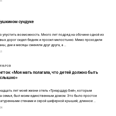
81
бушкином сундуке
ко упустить возможность. Много лет подряд на обочине одной из
вых дорог сидел бедняк и просил милостыню. Мимо проходили
ны, дни и месяцы сменяли друг друга, а …
51
МУАРОВ
нгтон: «Моя мать полагала, что детей должно быть
е слышно»
адцать лет моей жизни отель «Треарддур Бей», которым
а семья, был моим единственным домом. Это было простое
катуренными стенами и серой шиферной крышей, длинное …
24