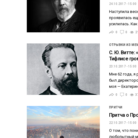
24.10.2017 - 15:00
Наступила весн
проявилась еще
усилилась. Как
0
0
2
ОТРЫВКИ ИЗ МЕ
С. Ю. Витте:
Тифлисе гр
23.10.2017 - 15:00
Mне 62 года, я
был директоро
моя — Екатери
0
0
3
ПРИТЧИ
Притча о Пр
22.10.2017 - 15:00
О том, что по
любопытный мо