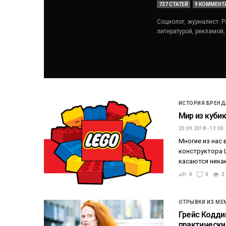
737 СТАТЕЙ
9 КОММЕНТ
Социолог, журналист. Р
литературой, рекламой
ИСТОРИЯ БРЕНД
Мир из куби
20.09.2018 - 13:00
Многие из нас 
конструктора L
касаются ника
0
0
3
ОТРЫВКИ ИЗ МЕ
Грейс Кодди
практически