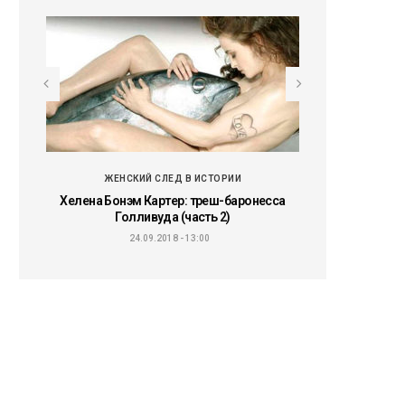
ЖЕНСКИЙ СЛЕД В ИСТОРИИ
ЖЕНСКИЙ
ью, а
Хелена Бонэм Картер: треш-баронесса
Хелена Бонэм К
Голливуда (часть 2)
Голлив
24.09.2018 - 13:00
20.09