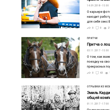
14.09.2018 - 15:00
О карьере фото
находит работу
для себя секс
0
0
2
ПРИТЧИ
Притча о ло
03.11.2017 - 15:00
О том, как ва
поездку на св
прекрасных по
0
43
ОТРЫВКИ ИЗ МЕ
Эмиль Карди
общей компа
01.11.2017 - 17:00
Подполковник, 