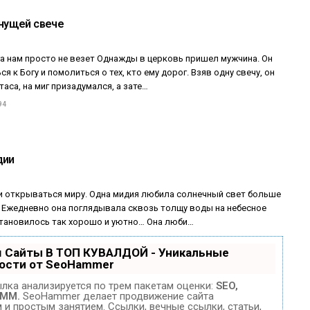
снущей свече
га нам просто не везет Однажды в церковь пришел мужчина. Он
ся к Богу и помолиться о тех, кто ему дорог. Взяв одну свечу, он
таса, на миг призадумался, а зате…
94
дии
ли открываться миру. Одна мидия любила солнечный свет больше
е. Ежедневно она поглядывала сквозь толщу воды на небесное
 становилось так хорошо и уютно… Она люби…
 Сайты В ТОП КУВАЛДОЙ - Уникальные
ости от SeoHammer
лка анализируется по трем пакетам оценки:
SEO,
SMM.
SeoHammer делает продвижение сайта
и простым занятием. Ссылки, вечные ссылки, статьи,