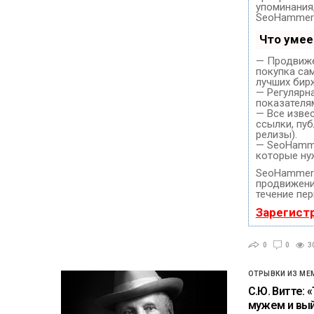
упоминания
SeoHammer 
Что уме
— Продвиже
покупка са
лучших бир
— Регулярн
показателя
— Все изве
ссылки, пуб
релизы).
— SeoHammer
которые ну
SeoHammer 
продвижение
течение пер
Зарегист
0
0
3
ОТРЫВКИ ИЗ МЕ
С.Ю. Витте: 
мужем и вый