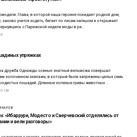
модели. Глава, в которой наша героиня покидает родной дом,
, заново учится ходить, бегает по лесам нагишом и открывает
 Вернувшись с Парижской недели моды в ре…
10
шадиных упряжках
жна дружба Однажды осенью знатный вельможа совершал
оем золоченном экипаже, в который были запряжены целых семь
родистых лошадей. Длинные холеные гривы животных …
19 148
МУАРОВ
н: «Ибаррури, Модесто и Сверчевский отделялись от
нии и вели разговоры»
не вставая с кресла, потянулся, потер ладони, провел рукой по