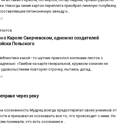
е. Некогда синий картон переплета приобрел линялую голубизну.
 составлявшие пятиконечную звезду н…
14
МУАРОВ
н о Кароле Сверчевском, одном из создателей
ойска Польского
 библиотеке какой–то шутник приколол кнопками листок с
дписью: «Тамбов на карте генеральной, кружком означен не
 с удовольствием повторял строчку, пытаясь догад…
94
реправе через реку
на осознанность Мудрец всегда предостерегал своих учеников от
ти и призывал их осознавать все то, что происходит с ними. Но
сем понимали, что есть осознание и…