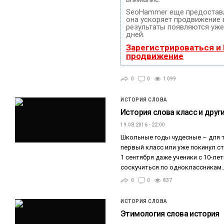
SeoHammer еще предостав
она ускоряет продвижение в
результаты появляются уже
дней.
Зарегистрироваться и
продвижение
0
0
1 099
ИСТОРИЯ СЛОВА
История слова класс и дру
19.08.2016 - 22:00
Школьные годы чудесные – для т
первый класс или уже покинул ст
1 сентября даже ученики с 10-л
соскучиться по одноклассникам
0
0
837
ИСТОРИЯ СЛОВА
Этимология слова история