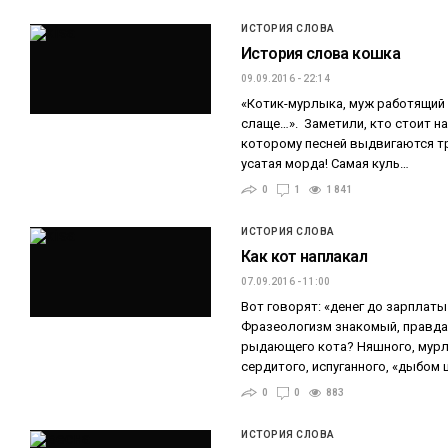
ИСТОРИЯ СЛОВА
История слова кошка
09.09.2016 - 22:14
«Котик-мурлыка, муж работящий –
слаще…». Заметили, кто стоит на
которому песней выдвигаются тр
усатая морда! Самая куль…
0
1
1 841
ИСТОРИЯ СЛОВА
Как кот наплакал
07.09.2016 - 11:00
Вот говорят: «денег до зарплаты
Фразеологизм знакомый, правда
рыдающего кота? Няшного, мурл
сердитого, испуганного, «дыбом 
0
0
883
ИСТОРИЯ СЛОВА