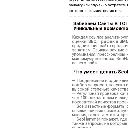
заначку или случайно встретить н
которого не видел целую вечн…
Забиваем Сайты В ТО
Уникальные возможно
Каждая ссылка анализирует
оценки:
SEO, Трафик и SM
продвижение сайта прозра
занятием. Ссылки, вечные с
упоминания, пресс-релизы -
максимуму потенциал SeoH
вашего сайта.
Что умеет делать Se
— Продвижение в один клик
подбор запросов, покупка 
высокой степенью качества
— Регулярная проверка кач
чем 100 показателям и еже
показателей качества проек
— Все известные форматы 
ссылки, вечные ссылки, пуб
мнения, отзывы, статьи, пр
— SeoHammer покажет, где 
также запросы, на которые
внимание.