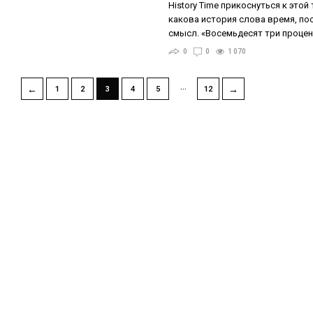
History Time прикоснуться к этой
какова история слова время, по
смысл. «Восемьдесят три проце
0
0
1 070
…
←
→
1
2
3
4
5
12