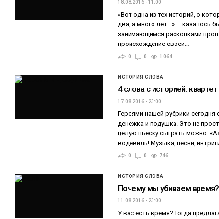
18.08.2016 - 11:00
«Вот одна из тех историй, о кото
два, а много лет…» — казалось б
занимающимся раскопками прошл
происхождение своей…
0
0
1 064
ИСТОРИЯ СЛОВА
4 слова с историей: квартет
17.08.2016 - 23:00
Героями нашей рубрики сегодня с
денежка и подушка. Это не прост
целую пьеску сыграть можно. «Ах
водевиль! Музыка, песни, интриг
0
0
746
ИСТОРИЯ СЛОВА
Почему мы убиваем время?
11.08.2016 - 23:00
У вас есть время? Тогда предлаг