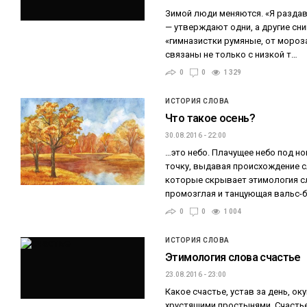
Зимой люди меняются. «Я раздав
— утверждают одни, а другие сн
«гимназистки румяные, от мороз
связаны не только с низкой т…
0
0
1 329
ИСТОРИЯ СЛОВА
Что такое осень?
30.08.2016 - 22:00
…это небо. Плачущее небо под но
точку, выдавая происхождение сл
которые скрывает этимология сл
промозглая и танцующая вальс-
0
0
1 004
ИСТОРИЯ СЛОВА
Этимология слова счастье
23.08.2016 - 23:00
Какое счастье, устав за день, о
хрустящими простынями. Счастье,