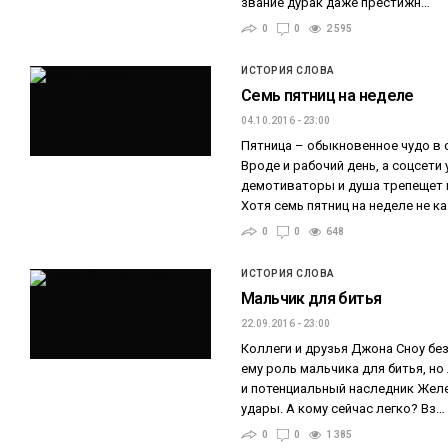
звание дурак даже престижн…
0
0
2 595
ИСТОРИЯ СЛОВА
Семь пятниц на неделе
04.10.2016 - 23:00
Пятница – обыкновенное чудо в 
Вроде и рабочий день, а соцсет
демотиваторы и душа трепещет 
Хотя семь пятниц на неделе не к
0
0
648
ИСТОРИЯ СЛОВА
Мальчик для битья
22.09.2016 - 23:00
Коллеги и друзья Джона Сноу бе
ему роль мальчика для битья, н
и потенциальный наследник Жел
удары. А кому сейчас легко? Вз…
0
0
1 385