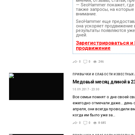
мнения, отзывы, статьи, пр
— SeoHammer покажет, где 
также запросы, на которые
внимание.
SeoHammer еще предостав
она ускоряет продвижение в
результаты появляются уже
дней.
Зарегистрироваться и
продвижение
0
0
246
ПРИВЫЧКИ И СЛАБОСТИ ИЗВЕСТНЫХ
Медовый месяц длиной в 23
10.09.2017 - 23:00
Все семьи помнят о дне своей св
ежегодно отмечали даже… день с
апреля, они всегда проводили вм
когда им было уже за…
0
0
8 685