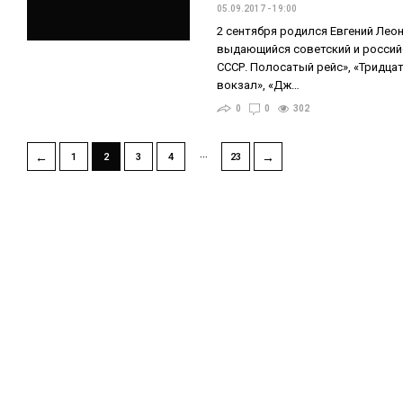
05.09.2017 - 19:00
2 сентября родился Евгений Леон
выдающийся советский и российс
СССР. Полосатый рейс», «Тридцат
вокзал», «Дж…
0
0
302
…
←
→
1
2
3
4
23