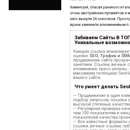
Хемингуэй, спасая раненого итал
огонь австрийских пулемётов и м
него вынули 26 осколков. Прос
врачи заменили алюминиевым п
Забиваем Сайты В ТО
Уникальные возможно
Каждая ссылка анализирует
оценки:
SEO, Трафик и SM
продвижение сайта прозра
занятием. Ссылки, вечные с
упоминания, пресс-релизы -
максимуму потенциал SeoH
вашего сайта.
Что умеет делать Se
— Продвижение в один клик
подбор запросов, покупка 
высокой степенью качества
— Регулярная проверка кач
чем 100 показателям и еже
показателей качества проек
— Все известные форматы 
ссылки, вечные ссылки, пуб