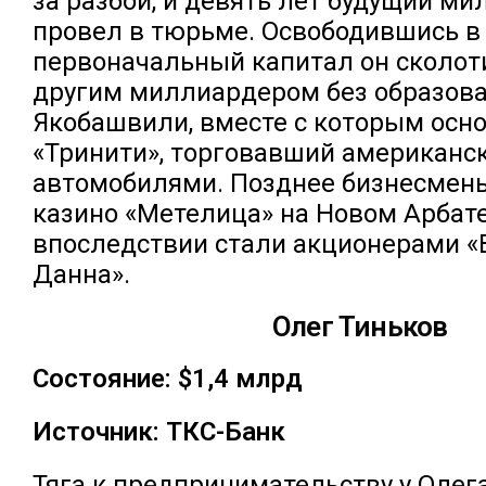
за разбой, и девять лет будущий м
провел в тюрьме. Освободившись в 
первоначальный капитал он сколот
другим миллиардером без образов
Якобашвили, вместе с которым осн
«Тринити», торговавший американс
автомобилями. Позднее бизнесмен
казино «Метелица» на Новом Арбате
впоследствии стали акционерами 
Данна».
Олег Тиньков
Состояние: $1,4 млрд
Источник: ТКС-Банк
Тяга к предпринимательству у Олег