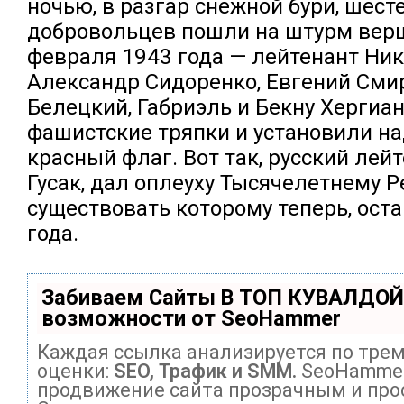
ночью, в разгар снежной бури, шест
добровольцев пошли на штурм вер
февраля 1943 года — лейтенант Ник
Александр Сидоренко, Евгений Сми
Белецкий, Габриэль и Бекну Хергиа
фашистские тряпки и установили н
красный флаг. Вот так, русский лей
Гусак, дал оплеуху Тысячелетнему Р
существовать которому теперь, ост
года.
Забиваем Сайты В ТОП КУВАЛДОЙ
возможности от SeoHammer
Каждая ссылка анализируется по тре
оценки:
SEO, Трафик и SMM.
SeoHammer
продвижение сайта прозрачным и про