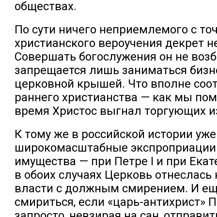
обществах.
По сути ничего неприемлемого с то
христианского вероучения декрет н
Совершать богослужения он не возб
запрещается лишь заниматься бизн
церковной крышей. Что вполне соот
раннего христианства — как мы пом
время Христос выгнал торгующих и
К тому же в российской истории уж
широкомасштабные экспроприации
имущества — при Петре I и при Екате
в обоих случаях Церковь отнеслась
власти с должным смирением. И ещ
смириться, если «царь-антихрист» П
запросто, невзирая на сан, отправи