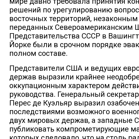
мире давно требовала принятия ко
решений по урегулированию вопрос
восточных территорий, незаконным
переданных Североамериканским 
Представительства СССР в Вашингт
Йорке были в срочном порядке эва
полном составе.
Представители США и ведущих евр
держав выразили крайнее неодобр
оккупационным характером действи
руководства. Генеральный секрета
Перес де Куэльяр выразил озабоче
последствиями возможного военно
двух мировых держав, а западные 
публиковать компрометирующие ма
которых следовало, что на столь р