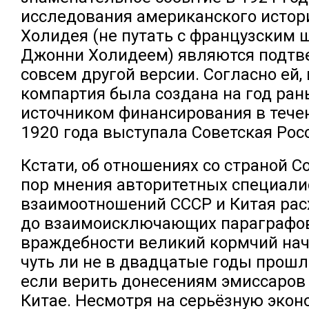
исследования американского исто
Холидея (не путать с французским 
Джонни Холидеем) являются подт
совсем другой версии. Согласно ей,
компартия была создана на год ран
источником финансирования в течен
1920 года выступала Советская Рос
Кстати, об отношениях со страной С
пор мнения авторитетных специали
взаимоотношений СССР и Китая рас
до взаимоисключающих параграфов
враждебности великий кормчий нач
чуть ли не в двадцатые годы прошл
если верить донесениям эмиссаров
Китае. Несмотря на серьёзную эко