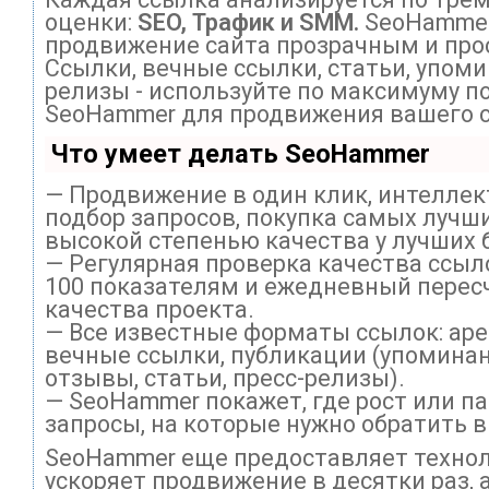
оценки:
SEO, Трафик и SMM.
SeoHammer
продвижение сайта прозрачным и про
Ссылки, вечные ссылки, статьи, упоми
релизы - используйте по максимуму п
SeoHammer для продвижения вашего с
Что умеет делать SeoHammer
— Продвижение в один клик, интелле
подбор запросов, покупка самых лучши
высокой степенью качества у лучших 
— Регулярная проверка качества ссыл
100 показателям и ежедневный перес
качества проекта.
— Все известные форматы ссылок: ар
вечные ссылки, публикации (упоминан
отзывы, статьи, пресс-релизы).
— SeoHammer покажет, где рост или па
запросы, на которые нужно обратить 
SeoHammer еще предоставляет техно
ускоряет продвижение в десятки раз, 