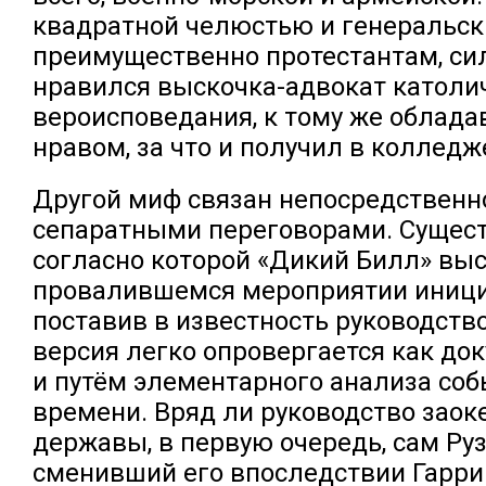
квадратной челюстью и генеральск
преимущественно протестантам, си
нравился выскочка-адвокат католи
вероисповедания, к тому же облад
нравом, за что и получил в колледж
Другой миф связан непосредственн
сепаратными переговорами. Сущест
согласно которой «Дикий Билл» выс
провалившемся мероприятии иници
поставив в известность руководств
версия легко опровергается как док
и путём элементарного анализа соб
времени. Вряд ли руководство заок
державы, в первую очередь, сам Руз
сменивший его впоследствии Гарри