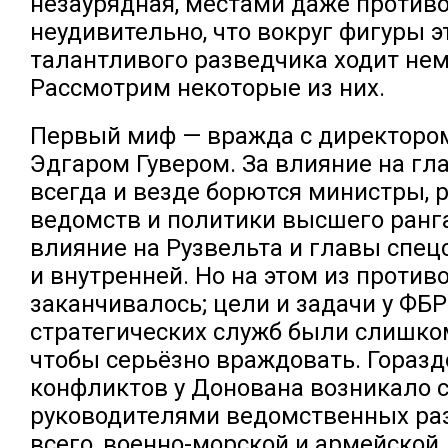
незаурядная, местами даже противо
неудивительно, что вокруг фигуры э
талантливого разведчика ходит не
Рассмотрим некоторые из них.
Первый миф — вражда с директор
Эдгаром Гувером. За влияние на гла
всегда и везде борются министры, 
ведомств и политики высшего ранга
влияние на Рузвельта и главы спец
и внутренней. Но на этом из против
заканчивалось; цели и задачи у ФБ
стратегических служб были слишко
чтобы серьёзно враждовать. Гораз
конфликтов у Донована возникало 
руководителями ведомственных ра
всего, военно-морской и армейской