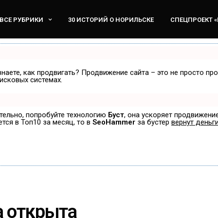
ВСЕ РУБРИКИ
30 ИСТОРИЙ О НОРИЛЬСКЕ
СПЕЦПРОЕКТ 
знаете, как продвигать? Продвижение сайта – это не просто пр
исковых системах.
ятельно, попробуйте технологию
Буст
, она ускоряет продвижение
ется в Топ10 за месяц, то в
SeoHammer
за бустер
вернут деньги
а открыта