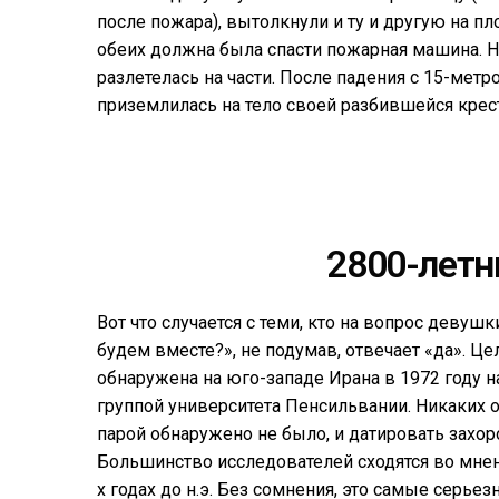
после пожара), вытолкнули и ту и другую на п
обеих должна была спасти пожарная машина. Н
разлетелась на части. После падения с 15-мет
приземлилась на тело своей разбившейся крес
2800-летн
Вот что случается с теми, кто на вопрос девуш
будем вместе?», не подумав, отвечает «да». Ц
обнаружена на юго-западе Ирана в 1972 году 
группой университета Пенсильвании. Никаких 
парой обнаружено не было, и датировать захо
Большинство исследователей сходятся во мнен
х годах до н.э. Без сомнения, это самые серь