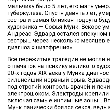
мальчику было 5 лет, его мать умер
туберкулеза. Спустя девять лет, у
сестра и самая близкая подруга буд
художника — Софья Мунк. Вскоре ум
Андреас. Эдвард остался опекуном
сестры… через несколько месяцев 
диагноз «шизофрения».
Все пережитые трагедии не могли 
отпечаток на психику великого худо
90-х годов XIX века у Мунка диагно
сильнейший нервный срыв. Эдвард
под строгий контроль врачей и леч
электрошоком. Электроды крепили к
включая самые интимные зоны… В
Мунк панически боялся секса, ведь