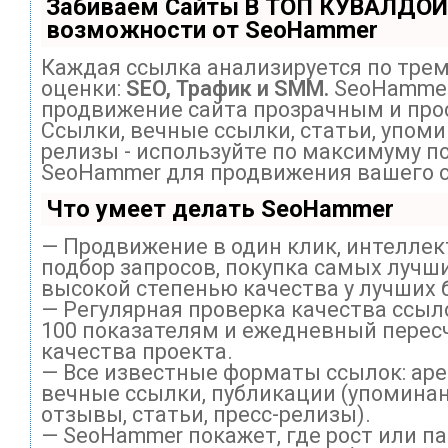
Забиваем Сайты В ТОП КУВАЛДОЙ
возможности от SeoHammer
Каждая ссылка анализируется по тре
оценки:
SEO, Трафик и SMM.
SeoHammer
продвижение сайта прозрачным и про
Ссылки, вечные ссылки, статьи, упоми
релизы - используйте по максимуму п
SeoHammer для продвижения вашего с
Что умеет делать SeoHammer
— Продвижение в один клик, интелле
подбор запросов, покупка самых лучши
высокой степенью качества у лучших 
— Регулярная проверка качества ссыл
100 показателям и ежедневный перес
качества проекта.
— Все известные форматы ссылок: ар
вечные ссылки, публикации (упоминан
отзывы, статьи, пресс-релизы).
— SeoHammer покажет, где рост или па