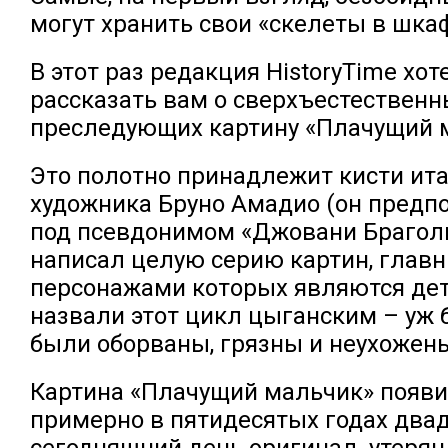
могут хранить свои «скелеты в шкаф
В этот раз редакция HistoryTime хот
рассказать вам о сверхъестественн
преследующих картину «Плачущий 
Это полотно принадлежит кисти ит
художника Бруно Амадио (он предп
под псевдонимом «Джовани Браголи
написал целую серию картин, глав
персонажами которых являются дет
назвали этот цикл цыганским – уж 
были оборваны, грязны и неухожен
Картина «Плачущий мальчик» появи
примерно в пятидесятых годах двад
сегодняшний день оригинал утеря