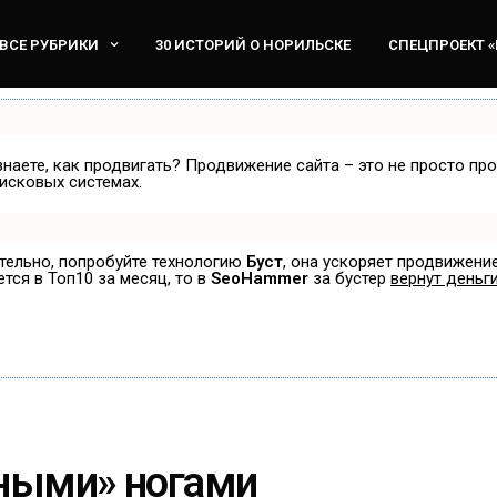
ВСЕ РУБРИКИ
30 ИСТОРИЙ О НОРИЛЬСКЕ
СПЕЦПРОЕКТ 
знаете, как продвигать? Продвижение сайта – это не просто пр
исковых системах.
ятельно, попробуйте технологию
Буст
, она ускоряет продвижение
ется в Топ10 за месяц, то в
SeoHammer
за бустер
вернут деньги
нными» ногами