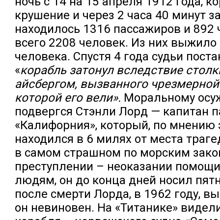
ночь с 14 на 15 апреля 1912 года, к
крушение и через 2 часа 40 минут за
находилось 1316 пассажиров и 892 
всего 2208 человек. Из них выжило
человека. Спустя 4 года судьи поста
«
корабль затонул вследствие столк
айсбергом, вызванного чрезмерной
которой его вели».
Моральному осу
подвергся Стэнли Лорд — капитан 
«Калифорния», который, по мнению 
находился в 6 милях от места траг
в самом страшном по морским зак
преступлении – неоказании помощ
людям, он до конца дней носил пят
после смерти Лорда, в 1962 году, вы
он невиновен. На «Титанике» видели