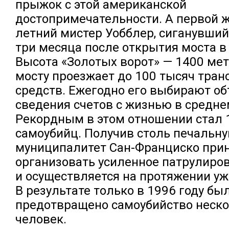
прыжок с этой американской
достопримечательности. А первой ж
летний мистер Уобблер, сиганувший
три месяца после открытия моста в 
Высота «Золотых ворот» — 1400 метр
мосту проезжает до 100 тысяч тран
средств. Ежегодно его выбирают о
сведения счетов с жизнью в средне
Рекордным в этом отношении стал 1
самоубийц. Получив столь печальну
муниципалитет Сан-Франциско при
организовать усиленное патрулиров
и осуществляется на протяжении уже
В результате только в 1996 году бы
предотвращено самоубийство неско
человек.