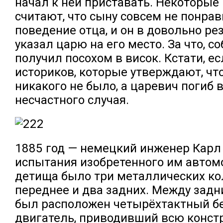
начал к ней приставать. Некоторые
считают, что сыну совсем не понрав
поведение отца, и он в довольно р
указал царю на его место. За что, со
получил посохом в висок. Кстати, е
историков, которые утверждают, чт
никакого не было, а царевич погиб 
несчастного случая.
1885 год — немецкий инженер Карл
испытания изобретенного им автомо
детища было три металлических ко
переднее и два задних. Между зад
был расположен четырёхтактный б
двигатель, приводивший всю конст