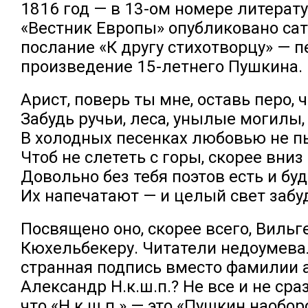
1816 год — в 13-ом номере литерат
«Вестник Европы» опубликовано са
послание «К другу стихотворцу» — п
произведение 15-летнего Пушкина.
Арист, поверь ты мне, оставь перо, 
Забудь ручьи, леса, унылые могилы,
В холодных песенках любовью не п
Чтоб не слететь с горы, скорее вниз 
Довольно без тебя поэтов есть и буд
Их напечатают — и целый свет забу
Посвящено оно, скорее всего, Виль
Кюхельбекеру. Читатели недоумевал
странная подпись вместо фамилии 
Александр Н.к.ш.п.? Не все и не сра
что «Н.к.ш.п.» — это «Пушкин наобор