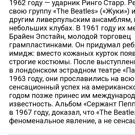
1962 году — ударник Ринго Старр. Р
свою группу «The Beatles» («Жуки») 
другим ливерпульским ансамблям, 
небольших клубах. В 1961 году их 
Брайен Эпстайн, молодой торговец
грампластинками. Он придумал ре
имидж: вместо кожаных курток поя
строгие костюмы. После выступлени
в лондонском эстрадном театре «П
1963 году, они прославились на всю 
сенсационный успех на американск
годом позже принес им междунаро
известность. Альбом «Сержант Пеп
в 1967 году, доказал, что «The Beatle
феноменальное явление, а не сенса