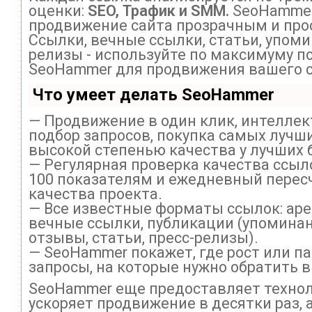
оценки:
SEO, Трафик и SMM.
SeoHammer
продвижение сайта прозрачным и про
Ссылки, вечные ссылки, статьи, упоми
релизы - используйте по максимуму п
SeoHammer для продвижения вашего с
Что умеет делать SeoHammer
— Продвижение в один клик, интелле
подбор запросов, покупка самых лучши
высокой степенью качества у лучших 
— Регулярная проверка качества ссыл
100 показателям и ежедневный перес
качества проекта.
— Все известные форматы ссылок: ар
вечные ссылки, публикации (упоминан
отзывы, статьи, пресс-релизы).
— SeoHammer покажет, где рост или па
запросы, на которые нужно обратить 
SeoHammer еще предоставляет техно
ускоряет продвижение в десятки раз, 