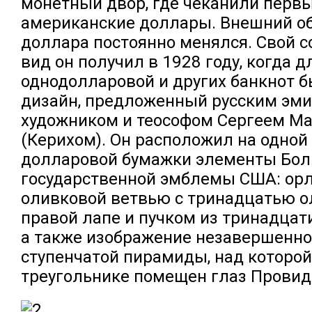
монетный двор, где чеканили перв
американские доллары. Внешний о
доллара постоянно менялся. Свой 
вид он получил в 1928 году, когда д
однодолларовой и других банкнот 
дизайн, предложенный русским эми
художником и теософом Сергеем М
(Керихом). Он расположил на одной 
долларовой бумажки элементы Бол
государственной эмблемы США: орл
оливковой ветвью с тринадцатью о
правой лапе и пучком из тринадцати
а также изображение незавершенно
ступенчатой пирамиды, над которо
треугольнике помещен глаз Провид