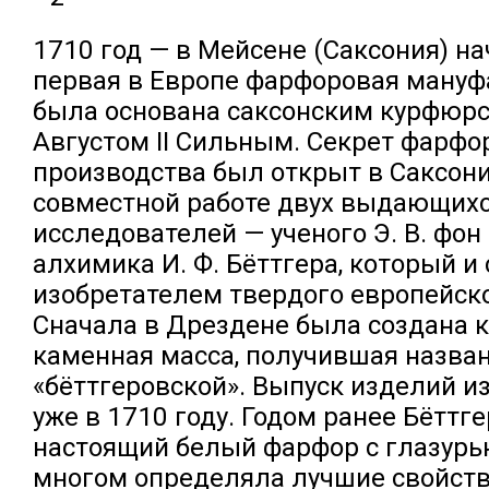
1710 год — в Мейсене (Саксония) на
первая в Европе фарфоровая мануф
была основана саксонским курфюр
Августом II Сильным. Секрет фарфо
производства был открыт в Саксон
совместной работе двух выдающих
исследователей — ученого Э. В. фон
алхимика И. Ф. Бёттгера, который и
изобретателем твердого европейск
Сначала в Дрездене была создана 
каменная масса, получившая назва
«бёттгеровской». Выпуск изделий из
уже в 1710 году. Годом ранее Бёттг
настоящий белый фарфор с глазурью
многом определяла лучшие свойст