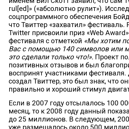
именем Бил Скотт заявил, что сам Twi
rul[ed]» («абсолютно рулит»). Иссле
соцпрограммного обеспечения Бойд 
что Твиттер «захватил» фестиваль.
Twitter присвоили приз «Web Award»
фестиваля с отметкой
«Мы хотим п
Вас с помощью 140 символов или 
это сделали только что!».
Проект по
позитивных отзывов и был благопр
воспринят участниками фестиваля. Д
создал Твиттер, это был знак, что о
правильно и хороший стимул двига
Е
сли в 2007 году отсылалось 100 00
месяц, то к 2008 году данный показ
до 25 миллионов. В следующем, 2009
уже размещалось около 500 миллион