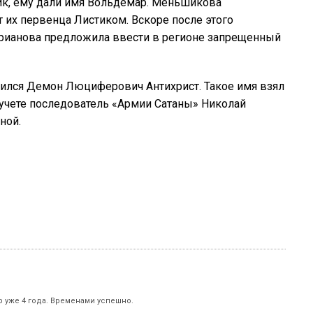
ик, ему дали имя Вольдемар. Меньшикова
 их первенца Листиком. Вскоре после этого
рианова предложила ввести в регионе запрещенный
вился Демон Люциферович Антихрист. Такое имя взял
 учете последователь «Армии Сатаны» Николай
ной.
р уже 4 года. Временами успешно.