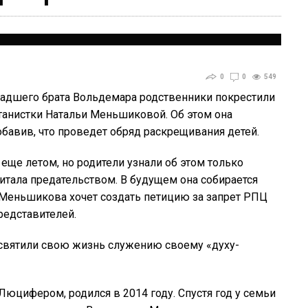
0
0
549
адшего брата Вольдемара родственники покрестили
атанистки Натальи Меньшиковой. Об этом она
обавив, что проведет обряд раскрещивания детей.
ще летом, но родители узнали об этом только
итала предательством. В будущем она собирается
 Меньшикова хочет создать петицию за запрет РПЦ
редставителей.
освятили свою жизнь служению своему «духу-
юцифером, родился в 2014 году. Спустя год у семьи