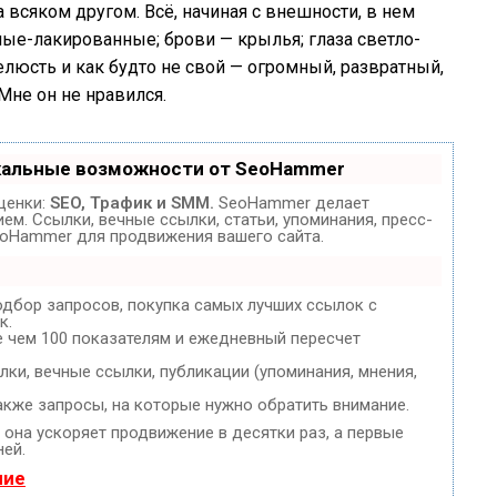
а всяком другом. Всё, начиная с внешности, в нем
ые-лакированные; брови — крылья; глаза светло-
люсть и как будто не свой — огромный, развратный,
Мне он не нравился.
кальные возможности от SeoHammer
ценки:
SEO, Трафик и SMM.
SeoHammer делает
м. Ссылки, вечные ссылки, статьи, упоминания, пресс-
eoHammer для продвижения вашего сайта.
одбор запросов, покупка самых лучших ссылок с
к.
е чем 100 показателям и ежедневный пересчет
ки, вечные ссылки, публикации (упоминания, мнения,
акже запросы, на которые нужно обратить внимание.
, она ускоряет продвижение в десятки раз, а первые
ней.
ние