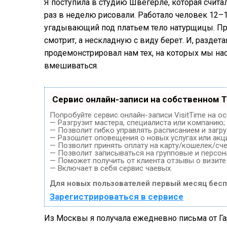
Я поступила в студию Швегерле, которая счита
раз в неделю рисовали. Работало человек 12–
угадывающий под платьем тело натурщицы. Прих
смотрит, а нескладную с виду берет. И, раздет
продемонстрировал нам тех, на которых мы нас
вмешиваться.
Сервис онлайн-записи на собственном T
Попробуйте сервис онлайн-записи VisitTime на о
— Разгрузит мастера, специалиста или компанию;
— Позволит гибко управлять расписанием и загру
— Разошлет оповещения о новых услугах или акц
— Позволит принять оплату на карту/кошелек/сче
— Позволит записываться на групповые и персо
— Поможет получить от клиента отзывы о визите 
— Включает в себя сервис чаевых.
Для новых пользователей первый месяц бесп
Зарегистрироваться в сервисе
Из Москвы я получала ежедневно письма от Гар