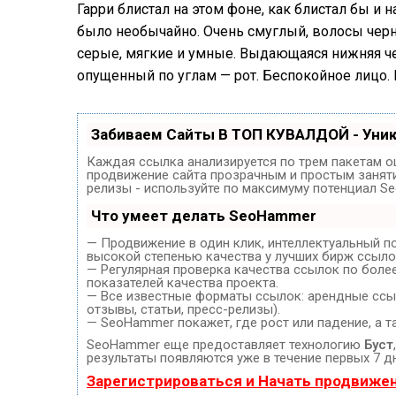
Гарри блистал на этом фоне, как блистал бы и н
было необычайно. Очень смуглый, волосы черн
серые, мягкие и умные. Выдающаяся нижняя че
опущенный по углам — рот. Беспокойное лицо. 
Забиваем Сайты В ТОП КУВАЛДОЙ - Уни
Каждая ссылка анализируется по трем пакетам о
продвижение сайта прозрачным и простым занятие
релизы - используйте по максимуму потенциал S
Что умеет делать SeoHammer
— Продвижение в один клик, интеллектуальный п
высокой степенью качества у лучших бирж ссыло
— Регулярная проверка качества ссылок по боле
показателей качества проекта.
— Все известные форматы ссылок: арендные ссыл
отзывы, статьи, пресс-релизы).
— SeoHammer покажет, где рост или падение, а т
SeoHammer еще предоставляет технологию
Буст
результаты появляются уже в течение первых 7 д
Зарегистрироваться и Начать продвиже