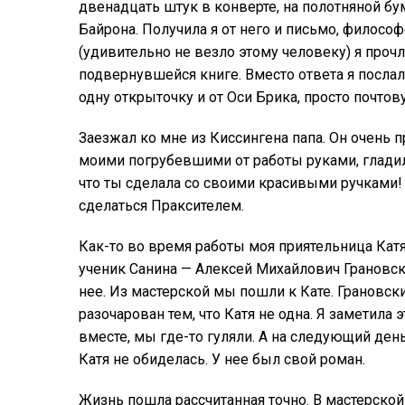
двенадцать штук в конверте, на полотняной б
Байрона. Получила я от него и письмо, филосо
(удивительно не везло этому человеку) я проч
подвернувшейся книге. Вместо ответа я послал
одну открыточку и от Оси Брика, просто почтову
Заезжал ко мне из Киссингена папа. Он очень п
моими погрубевшими от работы руками, гладил 
что ты сделала со своими красивыми ручками! 
сделаться Праксителем.
Как-то во время работы моя приятельница Катя
ученик Санина — Алексей Михайлович Грановски
нее. Из мастерской мы пошли к Кате. Грановск
разочарован тем, что Катя не одна. Я заметила 
вместе, мы где-то гуляли. А на следующий ден
Катя не обиделась. У нее был свой роман.
Жизнь пошла рассчитанная точно. В мастерской 