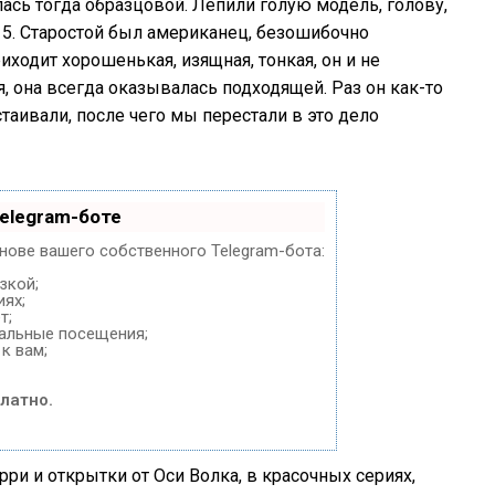
лась тогда образцовой. Лепили голую модель, голову,
15. Старостой был американец, безошибочно
одит хорошенькая, изящная, тонкая, он и не
ая, она всегда оказывалась подходящей. Раз он как-то
таивали, после чего мы перестали в это дело
elegram-боте
снове вашего собственного Telegram-бота:
зкой;
иях;
т;
нальные посещения;
к вам;
латно.
ри и открытки от Оси Волка, в красочных сериях,