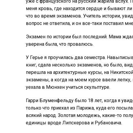
уже с французского на русский жарила вслух. П
меня кровь, где находится сердце и бывают ли 
что во время экзаменов. Учитель истории, увид
вопрос не ответила, и он все-таки поставил м
Экзамен по истории был последний. Мама ждал
уверена была, что провалюсь.
У Герье я проучилась два семестра. Навыписы
книг, сдала несколько экзаменов, но было, вид
перешла на архитектурные курсы, на Никитской
экзамены, а когда на моем курсе ввели лепку,
уехала в Мюнхен учиться скульптуре.
Гарри Блуменфельду было 18 лет, когда я увид
только что приехал из Парижа, куда его посыл
всякий народ. Золотая молодежь, какие-то по
единицы вроде Липскерова и Рубановича.