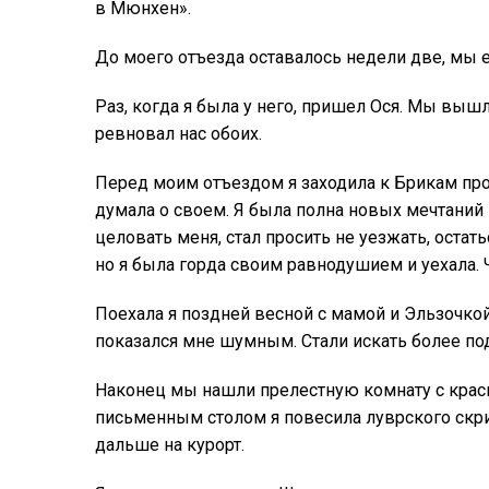
в Мюнхен».
До моего отъезда оставалось недели две, мы е
Раз, когда я была у него, пришел Ося. Мы вышл
ревновал нас обоих.
Перед моим отъездом я заходила к Брикам прощ
думала о своем. Я была полна новых мечтаний и
целовать меня, стал просить не уезжать, остатьс
но я была горда своим равнодушием и уехала. 
Поехала я поздней весной с мамой и Эльзочко
показался мне шумным. Стали искать более п
Наконец мы нашли прелестную комнату с крас
письменным столом я повесила луврского скри
дальше на курорт.