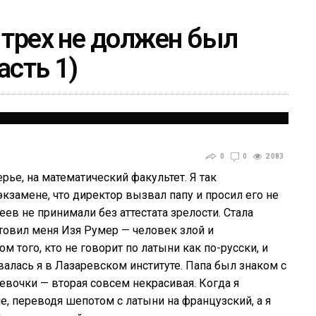
 трех не должен был
асть 1)
0
0
2 083
рье, на математический факультет. Я так
кзамене, что директор вызвал папу и просил его не
еев не принимали без аттестата зрелости. Стала
отовил меня Изя Румер — человек злой и
 того, кто не говорит по латыни как по-русски, и
алась я в Лазаревском институте. Папа был знаком с
евочки — вторая совсем некрасивая. Когда я
, переводя шепотом с латыни на французский, а я