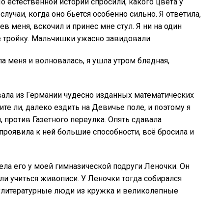
о естественной истории спросили, какого цвета у
случаи, когда оно бьется особенно сильно. Я ответила,
ев меня, вскочил и принес мне стул. Я ни на один
не тройку. Мальчишки ужасно завидовали.
а меня и волновалась, я ушла утром бледная,
вала из Германии чудесно изданных математических
ите ли, далеко ездить на Девичье поле, и поэтому я
, против Газетного переулка. Опять сдавала
 проявила к ней большие способности, всё бросила и
ела его у моей гимназической подруги Леночки. Он
али учиться живописи. У Леночки тогда собирался
лулитературные люди из кружка и великолепные