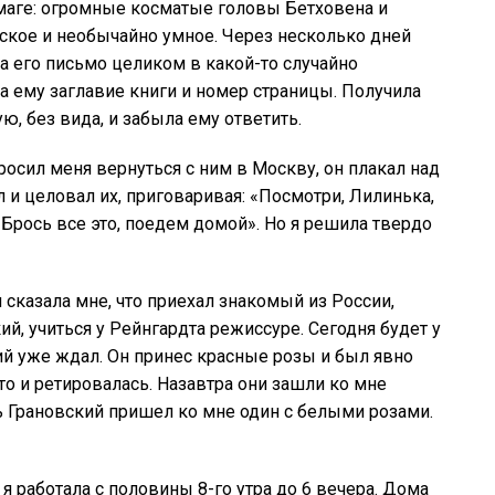
умаге: огромные косматые головы Бетховена и
фское и необычайно умное. Через несколько дней
ла его письмо целиком в какой-то случайно
а ему заглавие книги и номер страницы. Получила
ю, без вида, и забыла ему ответить.
росил меня вернуться с ним в Москву, он плакал над
и целовал их, приговаривая: «Посмотри, Лилинька,
Брось все это, поедем домой». Но я решила твердо
 сказала мне, что приехал знакомый из России,
й, учиться у Рейнгардта режиссуре. Сегодня будет у
ий уже ждал. Он принес красные розы и был явно
это и ретировалась. Назавтра они зашли ко мне
ь Грановский пришел ко мне один с белыми розами.
я работала с половины 8-го утра до 6 вечера. Дома