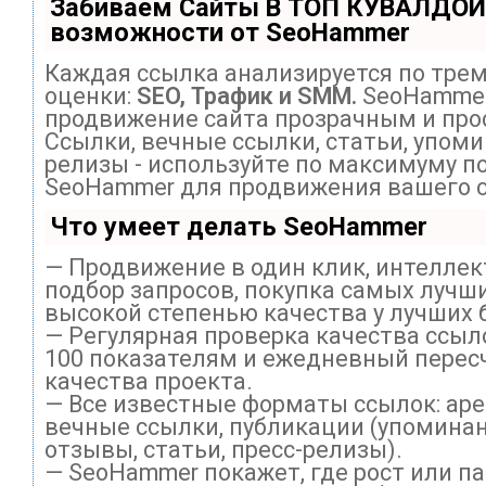
Забиваем Сайты В ТОП КУВАЛДОЙ
возможности от SeoHammer
Каждая ссылка анализируется по тре
оценки:
SEO, Трафик и SMM.
SeoHammer
продвижение сайта прозрачным и про
Ссылки, вечные ссылки, статьи, упоми
релизы - используйте по максимуму п
SeoHammer для продвижения вашего с
Что умеет делать SeoHammer
— Продвижение в один клик, интелле
подбор запросов, покупка самых лучши
высокой степенью качества у лучших 
— Регулярная проверка качества ссыл
100 показателям и ежедневный перес
качества проекта.
— Все известные форматы ссылок: ар
вечные ссылки, публикации (упоминан
отзывы, статьи, пресс-релизы).
— SeoHammer покажет, где рост или па