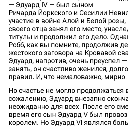
— Эдуард IV — был сыном
Ричарда Йоркского и Сесилии Неви
участие в войне Алой и Белой розы,
своего отца занял его место, унасл
титулы и продолжил его дело. Одн
Робб, как вы помните, продолжив де
жестокого заговора на Кровавой сва
Эдуард, напротив, очень преуспел —
занять, он счастливо женился, долг
правил. И, что немаловажно, мирно.
Но счастье не могло продолжаться в
сожалению, Эдуард внезапно сконча
неожиданно для всех. После его см
время его сын Эдуард V был прово
королем. Но Эдуард VI являлся бо