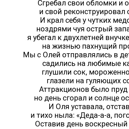
Сгребал свои обломки и 
и свой реконструировал 
И крал себя у чутких мед
ноздрями чуя острый запа
я убегал к двухлетней внучке
на жизнью пахнущий пр
Мы с Олей отправлялись в де
садились на любимые к
глушили сок, мороженно
глазели на гуляющих с
Аттракционов было пруд 
но день сгорал и солнце о
И Оля уставала, отста
и тихо ныла: «Деда-а-а, пог
Оставив день воскресный 