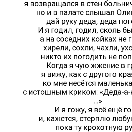
я возвращался в стен больни
но и в палате слышал Оли
дай руку деда, деда по
И я годил, годил, сколь б
а на соседних койках не 
хирели, сохли, чахли, ух
никто их погодить не по
Когда я чую жжение в г
я вижу, как с другого кр
ко мне несётся маленьк
с истошным криком: «Деда-а-а
…»
И я гожу, я всё ещё г
и, кажется, стерплю любу
пока ту крохотную р