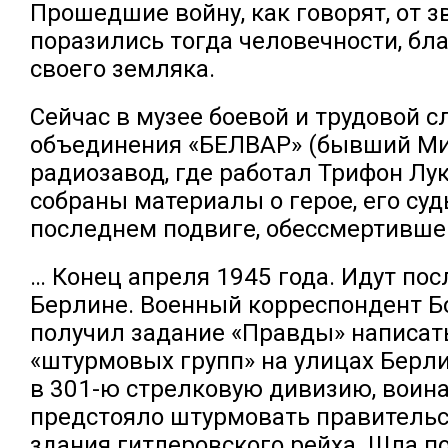
Прошедшие войну, как говорят, от з
поразились тогда человечности, бл
своего земляка.
Сейчас в музее боевой и трудовой 
объединения «БЕЛВАР» (бывший М
радиозавод, где работал Трифон Лу
собраны материалы о герое, его суд
последнем подвиге, обессмертивше
… Конец апреля 1945 года. Идут пос
Берлине. Военный корреспондент Б
получил задание «Правды» написать
«штурмовых групп» на улицах Берли
в 301-ю стрелковую дивизию, воин
предстояло штурмовать правитель
здания гитлеровского рейха. Шла п