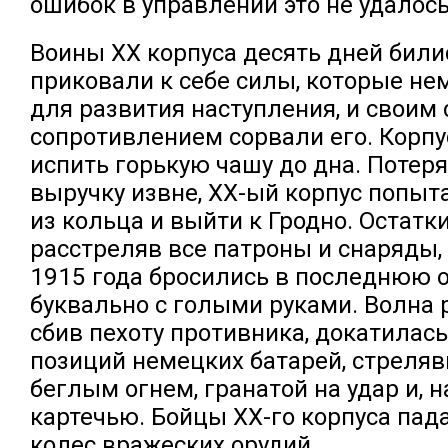
ошибок в управлении это не удалось
Воины XX корпуса десять дней билис
приковали к себе силы, которые н
для развития наступления, и своим
сопротивлением сорвали его. Корп
испить горькую чашу до дна. Потер
выручку извне, ХХ-ый корпус попыт
из кольца и выйти к Гродно. Остатки
расстреляв все патроны и снаряды,
1915 года бросились в последнюю 
буквально с голыми руками. Волна 
сбив пехоту противника, докатилас
позиций немецких батарей, стреля
беглым огнем, гранатой на удар и, н
картечью. Бойцы ХХ-го корпуса пада
колес вражеских орудий.