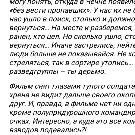
могу понять, откуда в Чечне появил
«без вести пропавших». У нас их не
нас ушло в поиск, столько и должн
вернуться… На месте и разберемся, к
ранен, кто цел. Но сколько ушло, с
вернуться… Иначе застрелись, лейте
люди больше не показывайся. Не х
стреляться, так в сортире утопись…
разведгруппы – ты дерьмо.
Фильм снят глазами тупого солдата
хрена не видит дальше своего окоп
друг. И, правда, в фильме нет ни од
кроме полупридурошного командир
очках. Интересно, а куда это все к
взводов подевались?!