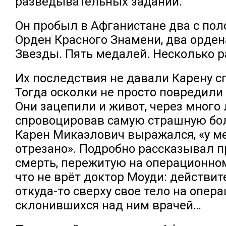
разведывательных заданий.
Он пробыл в Афганистане два с пол
Орден Красного Знамени, два орден
Звезды. Пять медалей. Несколько р
Их последствия не давали Карену с
Тогда осколки не просто повредили 
Они зацепили и живот, через много 
спровоцировав самую страшную бол
Карен Микаэлович выражался, «у ме
отрезано». Подробно рассказывал 
смерть, пережитую на операционном
что не врёт доктор Моуди: действи
откуда-то сверху свое тело на опер
склонившихся над ним врачей…