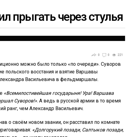
л прыгать через стулья
0
0
221
иционно можно было только «по очереди». Суворов
ние польского восстания и взятие Варшавы
 Александра Васильевича в фельдмаршалы.
ие
«Всемилостивейшая государыня! Ура! Варшава
ршал Суворов!»
. А ведь в русской армии в то время
ий ранг, чем Александр Васильевич.
ав о своём новом звании, он расставил по комнате
 приговаривая:
«Долгорукий позади, Салтыков позади,