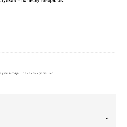
стульев – по числу генералов.
р уже 4 года. Временами успешно.