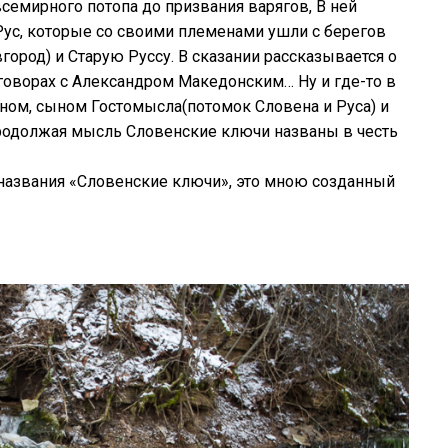
всемирного потопа до призвания варягов, В ней
Рус, которые со своими племенами ушли с берегов
город) и Старую Руссу. В сказании рассказывается о
еговорах с Александром Македонским… Ну и где-то в
еном, сыном Гостомысла(потомок Словена и Руса) и
продолжая мысль Словенские ключи названы в честь
названия «Словенские ключи», это мною созданный