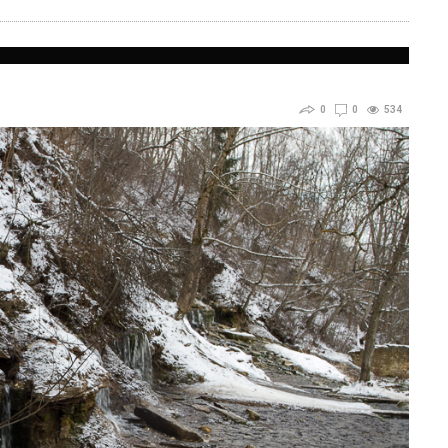
0
0
534