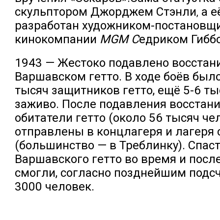
скульптором
Джорджем Стэнли
а е
,
разработан художником-постановщ
кинокомпании
MGM С
едриком Гибб
1943 — Жестоко подавлено восстан
Варшавском гетто. В ходе боёв было
тысяч защитников гетто, ещё 5-6 ты
заживо. После подавления восстан
обитатели гетто (около 56 тысяч че
отправлены в концлагеря и лагеря 
(большинство — в Треблинку). Спаст
Варшавского гетто во время и посл
смогли, согласно позднейшим подсч
3000 человек.