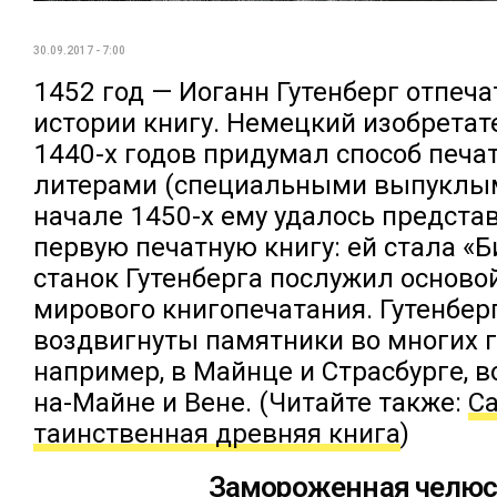
30.09.2017 - 7:00
1452 год — Иоганн Гутенберг отпеч
истории книгу. Немецкий изобретат
1440-х годов придумал способ печ
литерами (специальными выпуклым
начале 1450-х ему удалось предста
первую печатную книгу: ей стала «
станок Гутенберга послужил осново
мирового книгопечатания. Гутенбер
воздвигнуты памятники во многих г
например, в Майнце и Страсбурге, в
на-Майне и Вене. (Читайте также:
С
таинственная древняя книга
)
Замороженная челюс