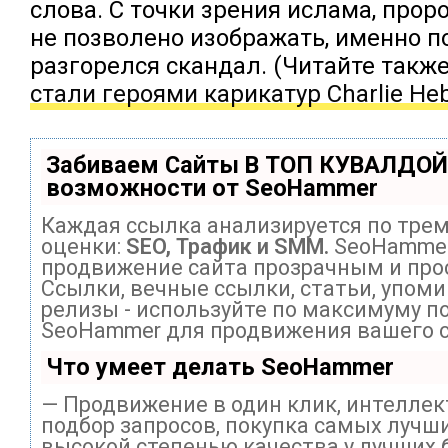
слова. С точки зрения ислама, про
не позволено изображать, именно п
разгорелся скандал. (Читайте такж
стали героями карикатур Charlie He
Забиваем Сайты В ТОП КУВАЛДОЙ
возможности от SeoHammer
Каждая ссылка анализируется по тре
оценки:
SEO, Трафик и SMM.
SeoHammer
продвижение сайта прозрачным и про
Ссылки, вечные ссылки, статьи, упоми
релизы - используйте по максимуму п
SeoHammer для продвижения вашего с
Что умеет делать SeoHammer
— Продвижение в один клик, интелле
подбор запросов, покупка самых лучши
высокой степенью качества у лучших 