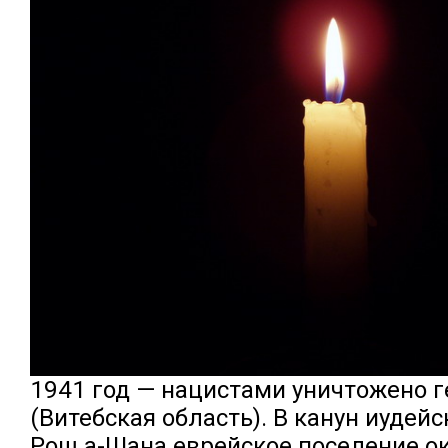
1941 год — нацистами уничтожено г
(Витебская область). В канун иудей
Рош а-Шана еврейское поселение о