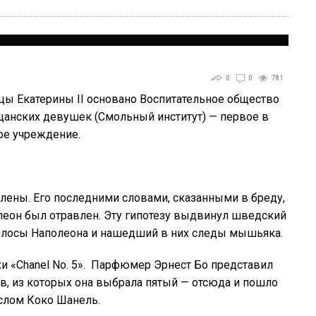
0
0
781
ицы Екатерины II основано Воспитательное общество
щанских девушек (Смольный институт) — первое в
ое учреждение.
Елены. Его последними словами, сказанными в бреду,
олеон был отравлен. Эту гипотезу выдвинул шведский
олосы Наполеона и нашедший в них следы мышьяка.
и «Chanel No. 5». Парфюмер Эрнест Бо представил
, из которых она выбрала пятый — отсюда и пошло
слом Коко Шанель.