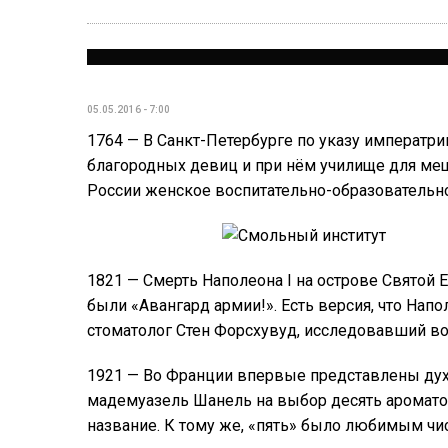
05.05.2016 - 7:00
1764 — В Санкт-Петербурге по указу императр
благородных девиц и при нём училище для ме
России женское воспитательно-образовательн
1821 — Cмерть Наполеона I на острове Святой 
были «Авангард армии!». Есть версия, что Нап
стоматолог Стен Форсхувуд, исследовавший в
1921 — Во Франции впервые представлены дух
мадемуазель Шанель на выбор десять ароматов
название. К тому же, «пять» было любимым чи